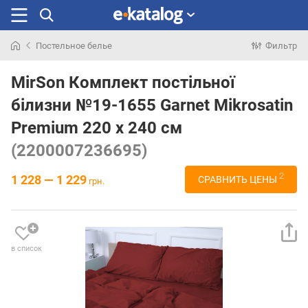
Постельное белье
Фильтр
Искали
раньше
MirSon Комплект постільної
білизни №19-1655 Garnet Mikrosatin
Premium 220 x 240 см
(2200007236695)
2
1 228 — 1 229
СРАВНИТЬ ЦЕНЫ
грн.
в список