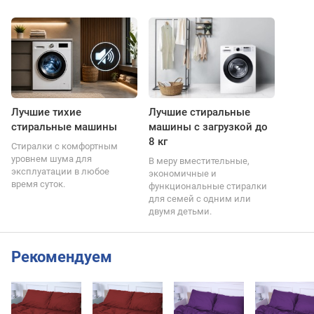
Лучшие тихие
Лучшие стиральные
стиральные машины
машины с загрузкой до
8 кг
Стиралки с комфортным
уровнем шума для
В меру вместительные,
эксплуатации в любое
экономичные и
время суток.
функциональные стиралки
для семей с одним или
двумя детьми.
Рекомендуем