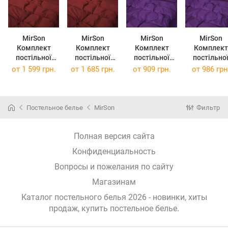
MirSon
MirSon
MirSon
MirSon
Комплект
Комплект
Комплект
Комплект
постільної
постільної
постільної
постільно
білизни №19-
білизни №19-
білизни №19-
білизни №19-
от
1 599 грн.
от
1 685 грн.
от
909 грн.
от
986 грн
1655 Garnet
1655 Garnet
3424 Sunset
3424 Sunse
Mikrosatin
Mikrosatin
Purple
Purple
Premium 2 x
Premium 2 x
Mikrosatin
Mikrosatin
143 x 210 см
160 x 220 см
Premium 143 x
Premium 160
Постельное белье
MirSon
Фильтр
210 см
220 см
Полная версия сайта
Конфиденциальность
Вопросы и пожелания по сайту
Магазинам
Каталог постельного белья 2026 - новинки, хиты
продаж,
купить постельное белье
.