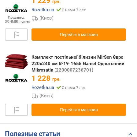
1 229
грн.
Rozetka.ua
С нами 7 лет
(Киев)
Продавец:
SONMIR_homes
Перейти в магазин
Комплект постільної білизни MirSon Євро
220x240 см №19-1655 Garnet Однотонний
Mikrosatin
(2200007236701)
1 228
грн.
Rozetka.ua
С нами 7 лет
(Киев)
Перейти в магазин
Полезные статьи