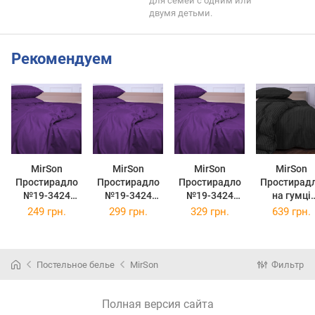
для семей с одним или
двумя детьми.
Рекомендуем
MirSon
MirSon
MirSon
MirSon
Простирадло
Простирадло
Простирадло
Простирад
№19-3424
№19-3424
№19-3424
на гумці
Sunset Purple
Sunset Purple
Sunset Purple
Ranforce Eli
249 грн.
299 грн.
329 грн.
639 грн.
Mikrosatin
Mikrosatin
Mikrosatin
17-0611 Stri
Premium 150 х
Premium 200 х
Premium 220 х
Black 80 х 2
220 см
220 см
240 см
см
Постельное белье
MirSon
Фильтр
Полная версия сайта