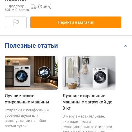
(Киев)
Продавец:
SONMIR_homes
Перейти в магазин
Полезные статьи
Лучшие тихие
Лучшие стиральные
стиральные машины
машины с загрузкой до
8 кг
Стиралки с комфортным
уровнем шума для
В меру вместительные,
эксплуатации в любое
экономичные и
время суток.
функциональные стиралки