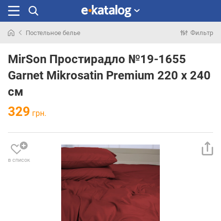
Постельное белье
Фильтр
Искали
раньше
MirSon Простирадло №19-1655
Garnet Mikrosatin Premium 220 х 240
см
329
грн.
в список