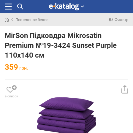
Постельное белье
Фильтр
Искали
раньше
MirSon Підковдра Mikrosatin
Premium №19-3424 Sunset Purple
110х140 см
359
грн.
в список