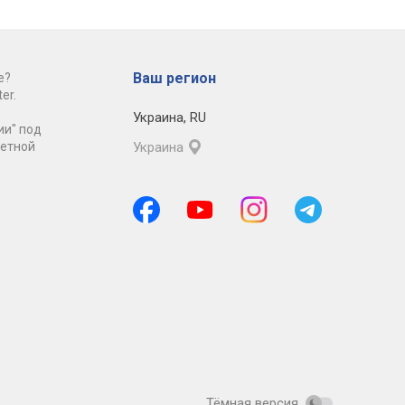
Ваш регион
е?
er.
Украина
,
RU
ии" под
ретной
Украина
Тёмная версия