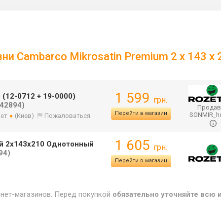
ни Cambarco Mikrosatin Premium 2 x 143 x 
1 599
 (12-0712 + 19-0000)
грн.
42894)
Продав
Перейти в магазин
SONMIR_
лет
(Киев)
Пожаловаться
1 605
ый 2x143x210 Однотонный
грн.
94)
Перейти в магазин
рнет-магазинов. Перед покупкой
обязательно уточняйте всю