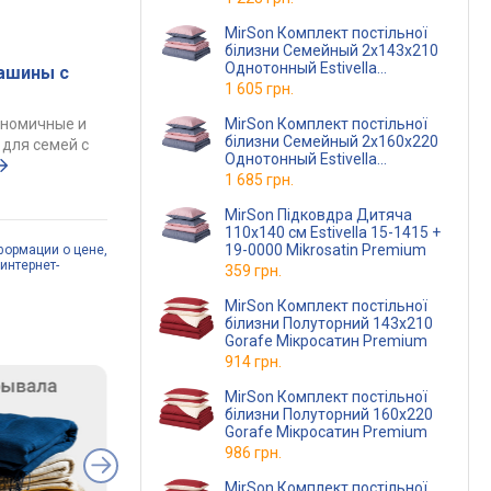
MirSon Комплект постільної
білизни Семейный 2x143x210
Однотонный Estivella
ашины с
Микросатин Premium
1 605 грн.
MirSon Комплект постільної
ономичные и
білизни Семейный 2x160x220
для семей с
Однотонный Estivella
Микросатин Premium
1 685 грн.
MirSon Підковдра Дитяча
110х140 см Estivella 15-1415 +
19-0000 Mikrosatin Premium
формации о цене,
интернет-
359 грн.
MirSon Комплект постільної
білизни Полуторний 143х210
Gorafe Мікросатин Premium
914 грн.
MirSon Комплект постільної
білизни Полуторний 160х220
Gorafe Мікросатин Premium
986 грн.
MirSon Комплект постільної