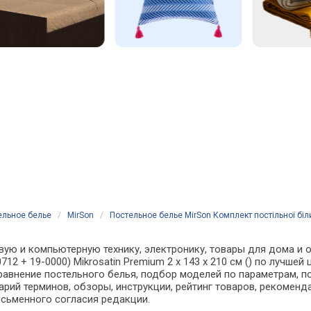
ельное белье
/
MirSon
/
Постельное белье MirSon Комплект постільної біли
вую и компьютерную технику, электронику, товары для дома и о
712 + 19-0000) Mikrosatin Premium 2 x 143 x 210 см () по лучшей
внение постельного белья, подбор моделей по параметрам, по
арий терминов, обзоры, инструкции, рейтинг товаров, рекоменд
сьменного согласия редакции.