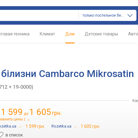
только постельное белье
товая техника
Климат
Дом
Детские товары
Авт
 білизни Cambarco Mikrosatin
712 + 19-0000)
Ка
1 599
1 605
грн.
т
до
равнить цены
→
2
ozetka.ua
→
1 599 грн.
Rozetka.ua
→
1 605 грн.
в список