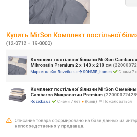
Купить MirSon Комплект постільної білиз
(12-0712 + 19-0000)
Комплект постільної білизни MirSon Cambarco
Mikrosatin Premium 2 x 143 x 210 см
(22000072
Маркетплейс:
Rozetka.ua
SONMIR_homes
С нами 7 
Комплект постільної білизни MirSon Семейн
Cambarco Микросатин Premium
(22000072428
Rozetka.ua
С нами 7 лет
(Киев)
Пожаловаться
Описание товара сформировано на базе данных из инте
непосредственно у продавца.