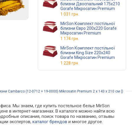
білизни Двоспальний 175х210
Gorafe Мікросатин Premium
1 031 грн.
MirSon Комплект постільної
білизни Євро 200х220 Gorafe
Мікросатин Premium
1 174 грн.
MirSon Комплект постільної
білизни King Size 220х240
Gorafe Мікросатин Premium
1 228 грн.
зни Cambarco (12-0712 + 19-0000) Mikrosatin Premium 2 x 143 x 210 см ()
фиса. Мы знаем, где купить постельное белье MirSon
 цене в интернет-магазинах. В каталоге можно найти всю
дробные описания, поиск товара по названию, отзывы
ации экспертов,
каталог брендов
и многое другое.