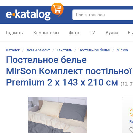
Гаджеты
Компьютеры
Фото
TV
Аудио
Бы
Каталог
/
Дом и ремонт
/
Текстиль
/
Постельное белье
/
MirSon
Постельное белье
MirSon Комплект постільної
Premium 2 x 143 x 210 см
(12-0
о
С
R