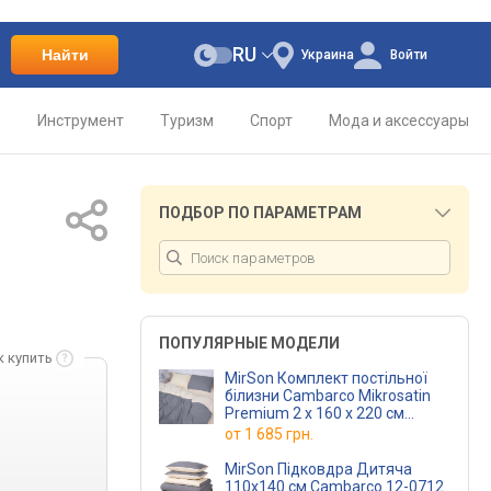
RU
Найти
Украина
Войти
о
Инструмент
Туризм
Спорт
Мода и аксессуары
ПОДБОР ПО ПАРАМЕТРАМ
ПОПУЛЯРНЫЕ МОДЕЛИ
к купить
MirSon Комплект постільної
білизни Cambarco Mikrosatin
Premium 2 x 160 x 220 см
(12-0712 + 19-0000)
от
1 685 грн.
MirSon Підковдра Дитяча
110х140 см Cambarco 12-0712