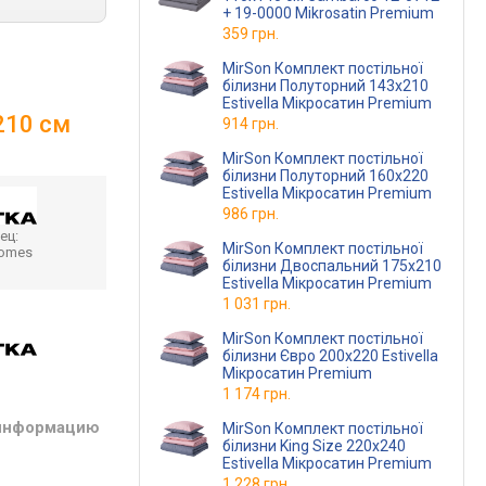
+ 19-0000 Mikrosatin Premium
359 грн.
MirSon Комплект постільної
білизни Полуторний 143х210
Estivella Мікросатин Premium
210 см
914 грн.
MirSon Комплект постільної
білизни Полуторний 160х220
Estivella Мікросатин Premium
986 грн.
ец:
MirSon Комплект постільної
homes
білизни Двоспальний 175х210
Estivella Мікросатин Premium
1 031 грн.
MirSon Комплект постільної
білизни Євро 200х220 Estivella
Мікросатин Premium
1 174 грн.
 информацию
MirSon Комплект постільної
білизни King Size 220х240
Estivella Мікросатин Premium
1 228 грн.