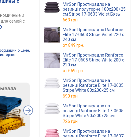
ашины с
MirSon Простирадло на
резинці полуторне 100x200+25
см Stripe 17-0603 Violet Бязь
ономичные и
663 грн.
для семей с
MirSon Простирадло Ranforce
Elite 17-0603 Stripe Violet 220 х
240 см
от
849 грн.
формации о цене,
интернет-
MirSon Простирадло Ranforce
Elite 17-0605 Stripe White 200 х
220 см
от
669 грн.
MirSon Простирадло на
резинці Ranforce Elite 17-0605
Stripe White 80x200x25 см
690 грн.
MirSon Простирадло на
резинці Ranforce Elite 17-0605
Stripe White 90x200x25 см
726 грн.
MirSon Простирадло на
резинці Ranforce Elite 17-0607