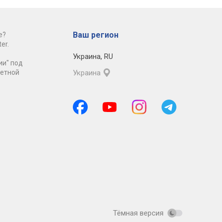
Ваш регион
е?
er.
Украина
,
RU
ии" под
ретной
Украина
Тёмная версия