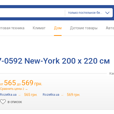
только постельное белье
товая техника
Климат
Дом
Детские товары
Авт
-0592 New-York 200 х 220 см
Ка
565
569
грн.
от
до
Сравнить цены
→
2
Rozetka.ua
→
565 грн.
Rozetka.ua
→
569 грн.
в список