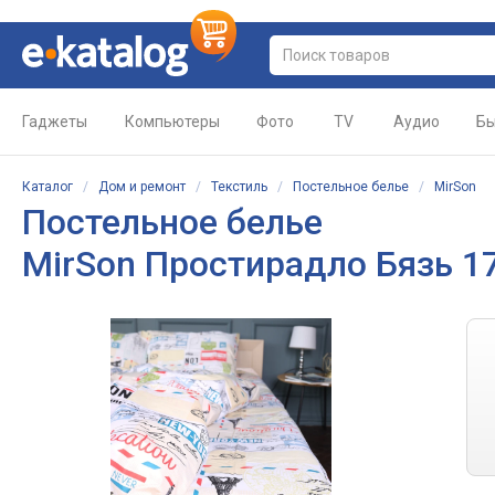
Гаджеты
Компьютеры
Фото
TV
Аудио
Бы
Каталог
/
Дом и ремонт
/
Текстиль
/
Постельное белье
/
MirSon
Постельное белье
MirSon Простирадло Бязь 17