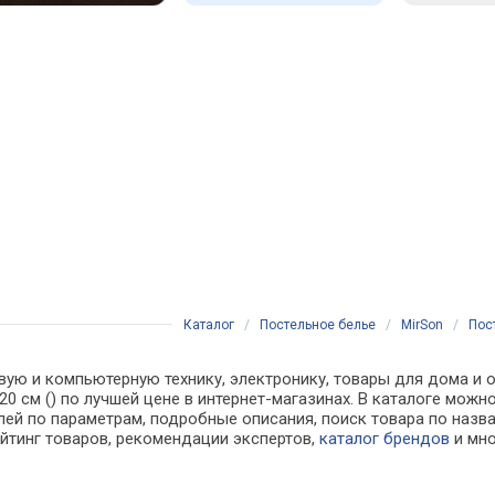
Каталог
/
Постельное белье
/
MirSon
/
Пос
вую и компьютерную технику, электронику, товары для дома и о
220 см () по лучшей цене в интернет-магазинах. В каталоге м
лей по параметрам, подробные описания, поиск товара по назв
ейтинг товаров, рекомендации экспертов,
каталог брендов
и мно