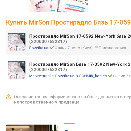
Купить MirSon Простирадло Бязь 17-059
Простирадло MirSon 17-0592 New-York бязь 2
(2200007632817)
Rozetka.ua
С нами 7 лет
(Киев)
Пожаловаться
Простирадло MirSon Бязь 17-0592 New-York 2
(2200007632817)
Маркетплейс:
Rozetka.ua
SONMIR_homes
С нами 7 
Описание товара сформировано на базе данных из инте
непосредственно у продавца.