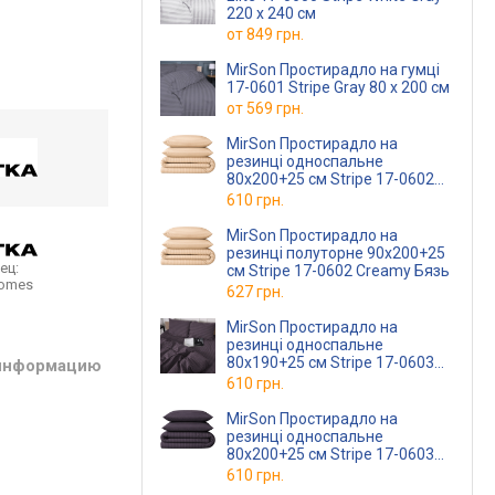
220 х 240 см
от
849 грн.
MirSon Простирадло на гумці
17-0601 Stripe Gray 80 х 200 см
от
569 грн.
MirSon Простирадло на
резинці односпальне
80x200+25 см Stripe 17-0602
Creamy Бязь
610 грн.
MirSon Простирадло на
резинці полуторне 90x200+25
ец:
см Stripe 17-0602 Creamy Бязь
homes
627 грн.
MirSon Простирадло на
резинці односпальне
80x190+25 см Stripe 17-0603
 информацию
Violet Бязь
610 грн.
MirSon Простирадло на
резинці односпальне
80x200+25 см Stripe 17-0603
Violet Бязь
610 грн.