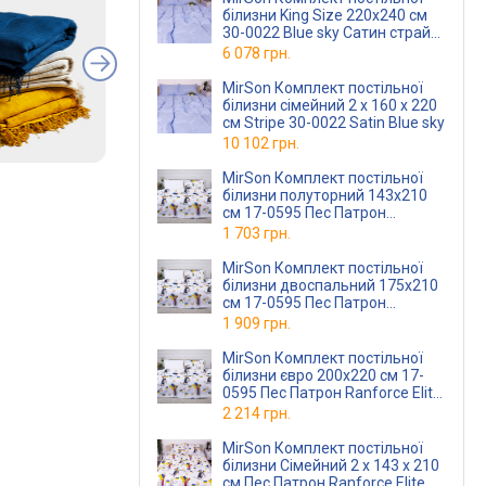
білизни King Size 220x240 см
30-0022 Blue sky Сатин страйп
(2200010169294)
6 078 грн.
MirSon Комплект постільної
білизни сімейний 2 x 160 x 220
см Stripe 30-0022 Satin Blue sky
10 102 грн.
MirSon Комплект постільної
білизни полуторний 143х210
см 17-0595 Пес Патрон
Ranforce Elite
(2200008418472)
1 703 грн.
MirSon Комплект постільної
білизни двоспальний 175х210
см 17-0595 Пес Патрон
Ranforce Elite
(2200008418502)
1 909 грн.
MirSon Комплект постільної
білизни євро 200х220 см 17-
0595 Пес Патрон Ranforce Elite
(2200008418519)
2 214 грн.
MirSon Комплект постільної
білизни Сімейний 2 x 143 x 210
см Пес Патрон Ranforce Elite