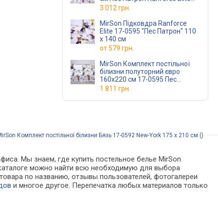
17-0595
3 012 грн.
MirSon Підковдра Ranforce
Elite 17-0595 "Пес Патрон" 110
x 140 см
от
579 грн.
MirSon Комплект постільної
білизни полуторний євро
160х220 см 17-0595 Пес
Патрон Ranforce Elite
1 811 грн.
(2200008418489)
rSon Комплект постільної білизни Бязь 17-0592 New-York 175 x 210 см ()
фиса. Мы знаем, где купить постельное белье MirSon
 В каталоге можно найти всю необходимую для выбора
товара по названию, отзывы пользователей, фотогалереи
дов
и многое другое. Перепечатка любых материалов только