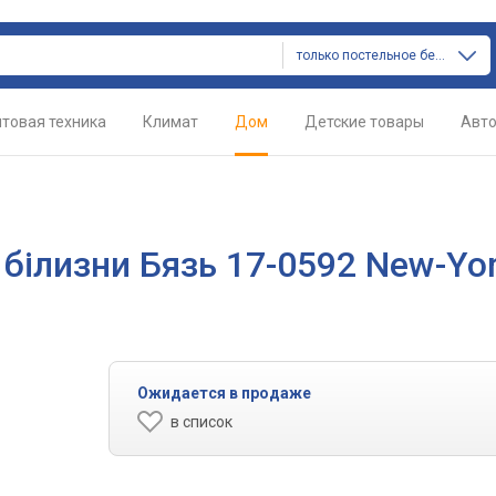
только постельное белье
товая техника
Климат
Дом
Детские товары
Авт
 білизни Бязь 17-0592 New-Yo
Ожидается в продаже
в список