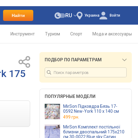
RU
Найти
Украина
Войти
о
Инструмент
Туризм
Спорт
Мода и аксессуары
ПОДБОР ПО ПАРАМЕТРАМ
rk 175
ПОПУЛЯРНЫЕ МОДЕЛИ
MirSon Підковдра Бязь 17-
0592 New-York 110 x 140 см
499 грн.
MirSon Комплект постільної
білизни двоспальний 175x210
см 30-0022 Blue sky Сатин