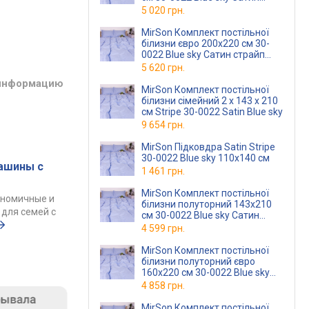
страйп
(2200010169690)
5 020 грн.
MirSon Комплект постільної
білизни євро 200x220 см 30-
0022 Blue sky Сатин страйп
(2200010169997)
5 620 грн.
 информацию
MirSon Комплект постільної
білизни сімейний 2 x 143 x 210
см Stripe 30-0022 Satin Blue sky
9 654 грн.
MirSon Підковдра Satin Stripe
30-0022 Blue sky 110х140 см
ашины с
1 461 грн.
MirSon Комплект постільної
ономичные и
білизни полуторний 143x210
для семей с
см 30-0022 Blue sky Сатин
страйп
(2200010169515)
4 599 грн.
MirSon Комплект постільної
білизни полуторний євро
160x220 см 30-0022 Blue sky
Сатин страйп
(2200010169287)
4 858 грн.
MirSon Комплект постільної