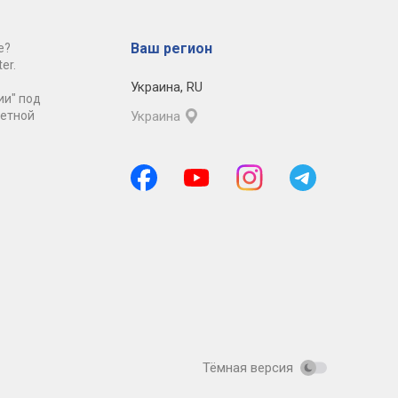
Ваш регион
е?
er.
Украина
,
RU
ии" под
ретной
Украина
Тёмная версия