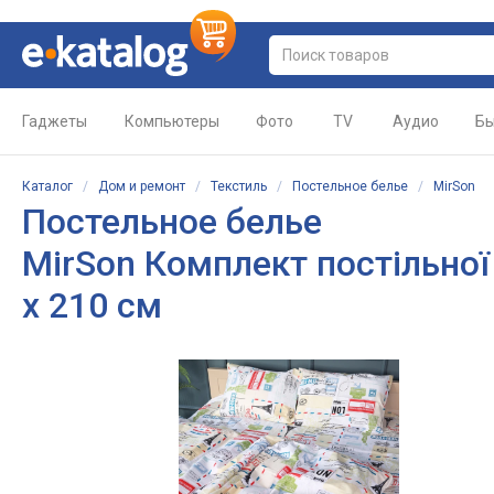
Гаджеты
Компьютеры
Фото
TV
Аудио
Бы
Каталог
/
Дом и ремонт
/
Текстиль
/
Постельное белье
/
MirSon
Постельное белье
MirSon Комплект постільної
x 210 см