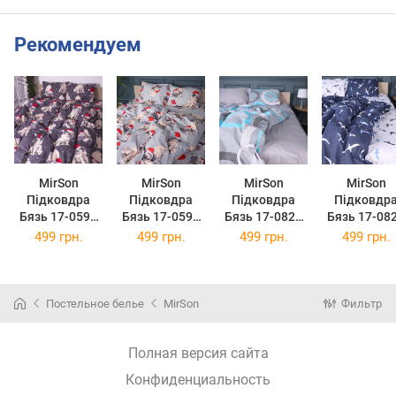
Рекомендуем
MirSon
MirSon
MirSon
MirSon
Підковдра
Підковдра
Підковдра
Підковдр
Бязь 17-0598
Бязь 17-0599
Бязь 17-0824
Бязь 17-08
New Year's pug
New Year's pug
Circles around
Flying bird
499 грн.
499 грн.
499 грн.
499 грн.
110 x 140 см
Grey 110 x 140
110 x 140 см
blue 110 x 1
см
см
Постельное белье
MirSon
Фильтр
Полная версия сайта
Конфиденциальность