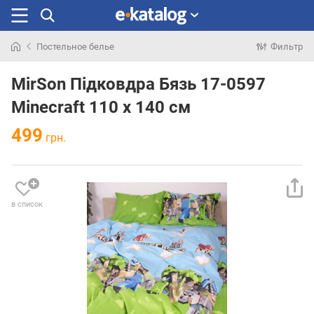
Постельное белье
Фильтр
Искали
раньше
MirSon Підковдра Бязь 17-0597
Minecraft 110 x 140 см
499
грн.
в список