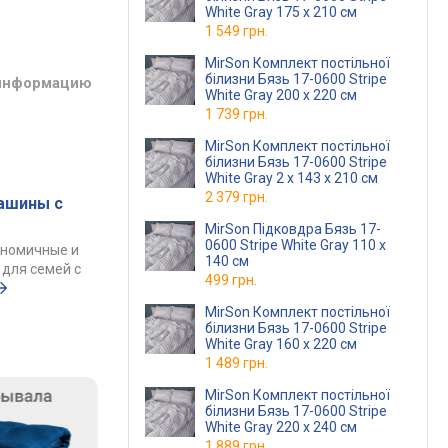
White Gray 175 x 210 см
1 549 грн.
MirSon Комплект постільної
білизни Бязь 17-0600 Stripe
 информацию
White Gray 200 x 220 см
1 739 грн.
MirSon Комплект постільної
білизни Бязь 17-0600 Stripe
White Gray 2 x 143 x 210 см
2 379 грн.
ашины с
MirSon Підковдра Бязь 17-
0600 Stripe White Gray 110 x
ономичные и
140 см
для семей с
499 грн.
MirSon Комплект постільної
білизни Бязь 17-0600 Stripe
White Gray 160 x 220 см
1 489 грн.
MirSon Комплект постільної
білизни Бязь 17-0600 Stripe
White Gray 220 x 240 см
1 889 грн.