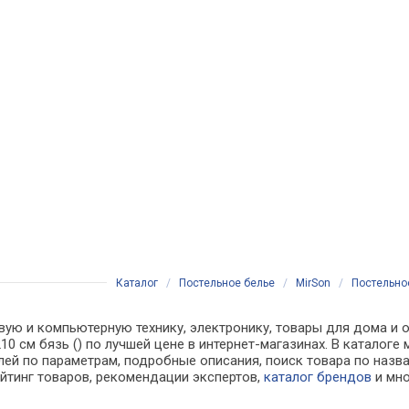
Каталог
/
Постельное белье
/
MirSon
/
Постельное
вую и компьютерную технику, электронику, товары для дома и о
x210 см бязь () по лучшей цене в интернет-магазинах. В катал
лей по параметрам, подробные описания, поиск товара по назв
ейтинг товаров, рекомендации экспертов,
каталог брендов
и мно