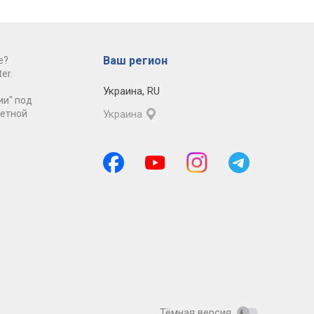
Ваш регион
е?
er.
Украина
,
RU
ии" под
ретной
Украина
Тёмная версия