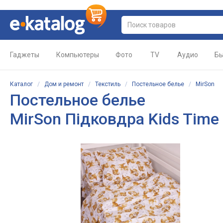
Гаджеты
Компьютеры
Фото
TV
Аудио
Бы
Каталог
/
Дом и ремонт
/
Текстиль
/
Постельное белье
/
MirSon
Постельное белье
MirSon Підковдра Kids Time