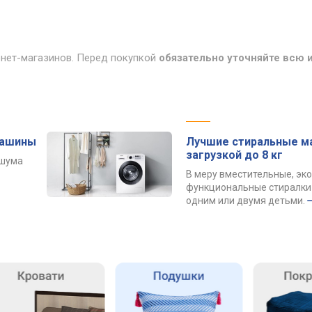
рнет-магазинов. Перед покупкой
обязательно уточняйте всю
машины
Лучшие стиральные м
загрузкой до 8 кг
 шума
В меру вместительные, эк
функциональные стиралки 
одним или двумя детьми.