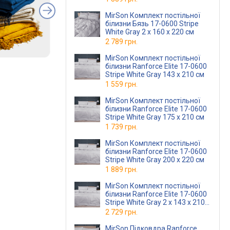
MirSon Комплект постільної
білизни Бязь 17-0600 Stripe
White Gray 2 x 160 x 220 см
2 789 грн.
MirSon Комплект постільної
білизни Ranforce Elite 17-0600
Stripe White Gray 143 x 210 см
1 559 грн.
MirSon Комплект постільної
білизни Ranforce Elite 17-0600
Stripe White Gray 175 x 210 см
1 739 грн.
MirSon Комплект постільної
білизни Ranforce Elite 17-0600
Stripe White Gray 200 x 220 см
1 889 грн.
MirSon Комплект постільної
білизни Ranforce Elite 17-0600
Stripe White Gray 2 x 143 x 210
см
2 729 грн.
MirSon Підковдра Ranforce