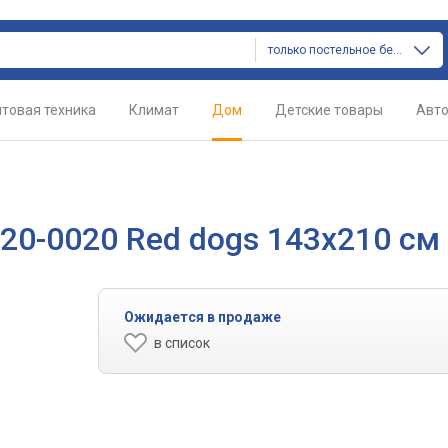
только постельное белье
товая техника
Климат
Дом
Детские товары
Авт
 20-0020 Red dogs 143x210 см
Ожидается в продаже
в список