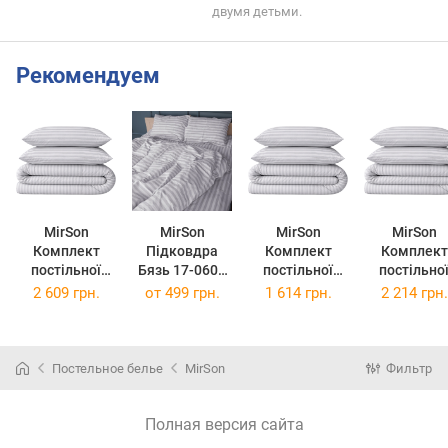
двумя детьми.
Рекомендуем
MirSon
MirSon
MirSon
MirSon
Комплект
Підковдра
Комплект
Комплект
постільної
Бязь 17-0600
постільної
постільно
білизни
Stripe White
білизни
білизни King
2 609 грн.
от
499 грн.
1 614 грн.
2 214 грн.
Сімейний
Gray 110 x 140
Полуторний
Size 220 x 2
2х143х210 17-
см
Євро 160 x 220
17-0600 Stri
0600 Stripe
17-0600 Stripe
White Gra
White Gray
White Gray
Бязь
Постельное белье
MirSon
Фильтр
Бязь
Бязь
Полная версия сайта