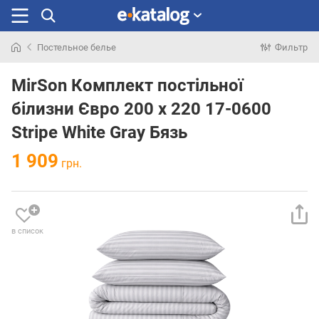
Постельное белье
Фильтр
Искали
раньше
MirSon Комплект постільної
білизни Євро 200 x 220 17-0600
Stripe White Gray Бязь
1 909
грн.
в список