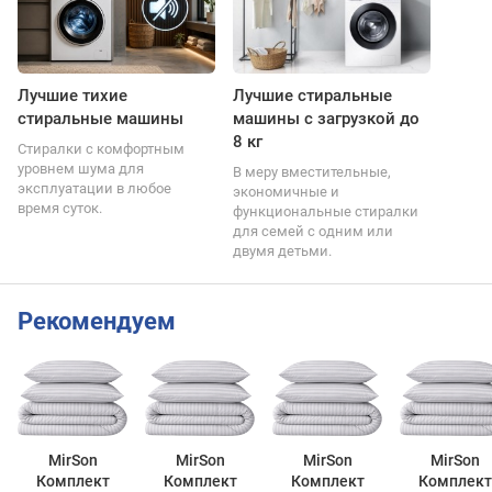
Лучшие тихие
Лучшие стиральные
стиральные машины
машины с загрузкой до
8 кг
Стиралки с комфортным
уровнем шума для
В меру вместительные,
эксплуатации в любое
экономичные и
время суток.
функциональные стиралки
для семей с одним или
двумя детьми.
Рекомендуем
MirSon
MirSon
MirSon
MirSon
Комплект
Комплект
Комплект
Комплект