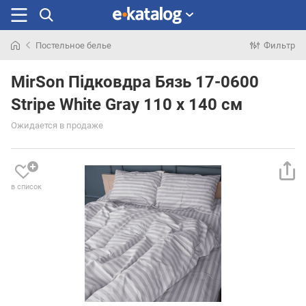
Постельное белье
Фильтр
Искали
раньше
MirSon Підковдра Бязь 17-0600
Stripe White Gray 110 x 140 см
Ожидается в продаже
в список