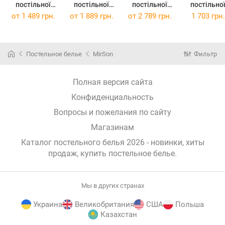
постільної
постільної
постільної
постільно
білизни
білизни King
білизни
білизни
от
1 489 грн.
от
1 889 грн.
от
2 789 грн.
1 703 грн.
Полуторний
Size 220 x 240
Сімейний
Полуторни
Євро 160 x 220
17-0600 Stripe
2х160х220 17-
143 x 210
17-0600 Stripe
White Gray
0600 Stripe
Ranforce Eli
White Gray
Бязь
White Gray
17-0600 Stri
Постельное белье
MirSon
Фильтр
Бязь
Бязь
White Gra
Ранфорс
Полная версия сайта
Конфиденциальность
Вопросы и пожелания по сайту
Магазинам
Каталог постельного белья 2026 - новинки, хиты
продаж,
купить постельное белье
.
Мы в других странах
Украина
Великобритания
США
Польша
Казахстан