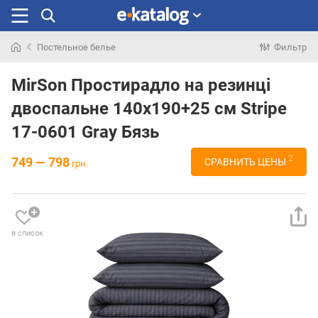
Постельное белье
Фильтр
Искали
раньше
MirSon Простирадло на резинці
двоспальне 140x190+25 см Stripe
17-0601 Gray Бязь
2
749 — 798
СРАВНИТЬ ЦЕНЫ
грн.
в список