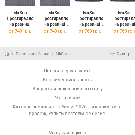
MirSon
MirSon
MirSon
MirSon
Простирадло
Простирадло
Простирадло
Простирад
на резинці
на резинці
на резинці
на резинц
двоспальне
двоспальне
двоспальне
двоспальн
от
749 грн.
от
749 грн.
от
769 грн.
от
769 грн
140x200+25 см
150x200+25 см
160x190+25 см
160x200+25
Stripe 17-0601
Stripe 17-0601
Stripe 17-0601
Stripe 17-06
Gray Бязь
Gray Бязь
Gray Бязь
Gray Бязь
Постельное белье
MirSon
Фильтр
Полная версия сайта
Конфиденциальность
Вопросы и пожелания по сайту
Магазинам
Каталог постельного белья 2026 - новинки, хиты
продаж,
купить постельное белье
.
Мы в других странах