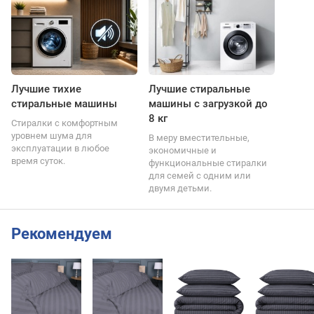
Лучшие тихие
Лучшие стиральные
стиральные машины
машины с загрузкой до
8 кг
Стиралки с комфортным
уровнем шума для
В меру вместительные,
эксплуатации в любое
экономичные и
время суток.
функциональные стиралки
для семей с одним или
двумя детьми.
Рекомендуем