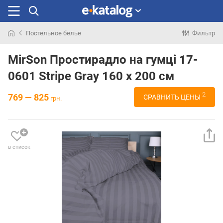
Постельное белье
Фильтр
Искали
раньше
MirSon Простирадло на гумці 17-
0601 Stripe Gray 160 х 200 см
2
769 — 825
СРАВНИТЬ ЦЕНЫ
грн.
в список