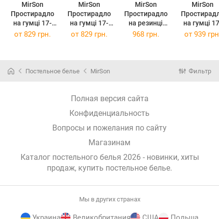
MirSon
MirSon
MirSon
MirSon
Простирадло
Простирадло
Простирадло
Простирад
на гумці 17-
на гумці 17-
на резинці
на гумці 17-
0601 Stripe
0601 Stripe
євро
0601 Strip
от
829 грн.
от
829 грн.
968 грн.
от
939 грн
Gray 180 х 190
Gray 180 х 200
200x200+25 см
Gray 200 х 2
см
см
Stripe 17-0601
см
Gray Бязь
Постельное белье
MirSon
Фильтр
Полная версия сайта
Конфиденциальность
Вопросы и пожелания по сайту
Магазинам
Каталог постельного белья 2026 - новинки, хиты
продаж,
купить постельное белье
.
Мы в других странах
Украина
Великобритания
США
Польша