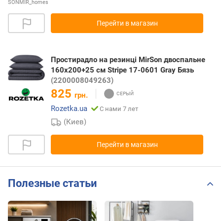
SONMIR_homes
Перейти в магазин
Простирадло на резинці MirSon двоспальне
160x200+25 см Stripe 17-0601 Gray Бязь
(2200008049263)
825
грн.
Rozetka.ua
С нами 7 лет
(Киев)
Перейти в магазин
Полезные статьи