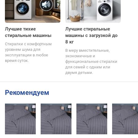
Лучшие тихие
Лучшие стиральные
стиральные машины
машины с загрузкой до
8 кг
Стиралки с комфортным
уровнем шума для
В меру вместительные,
эксплуатации в любое
экономичные и
время суток.
функциональные стиралки
для семей с одним или
двумя детьми.
Рекомендуем