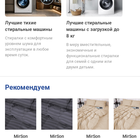
Лучшие тихие
Лучшие стиральные
стиральные машины
машины с загрузкой до
8 кг
Стиралки с комфортным
уровнем шума для
В меру вместительные,
эксплуатации в любое
экономичные и
время суток.
функциональные стиралки
для семей с одним или
двумя детьми.
Рекомендуем
MirSon
MirSon
MirSon
MirSon