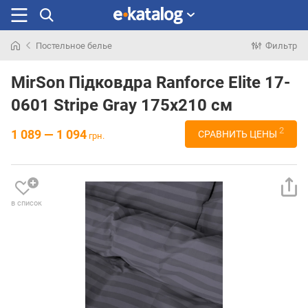
Постельное белье
Фильтр
Искали
раньше
MirSon Підковдра Ranforce Elite 17-
0601 Stripe Gray 175x210 см
2
1 089 — 1 094
СРАВНИТЬ ЦЕНЫ
грн.
в список