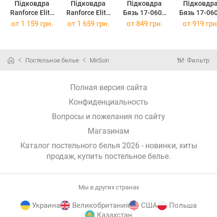
Підковдра
Підковдра
Підковдра
Підковдр
Ranforce Elite
Ranforce Elite
Бязь 17-0602
Бязь 17-06
17-0601 Stripe
17-0601 Stripe
Stripe Creamy
Stripe Crea
от
1 159 грн.
от
1 659 грн.
от
849 грн.
от
919 грн
Gray 200x220
Gray 220x240
143 x 210 см
160 x 220 
см
см
Постельное белье
MirSon
Фильтр
Полная версия сайта
Конфиденциальность
Вопросы и пожелания по сайту
Магазинам
Каталог постельного белья 2026 - новинки, хиты
продаж,
купить постельное белье
.
Мы в других странах
Украина
Великобритания
США
Польша
Казахстан