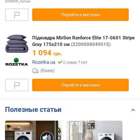
SONMIR_homes
Перейти в магазин
Підковдра MirSon Ranforce Elite 17-0601 Stripe
Gray 175х210 см
(2200008049515)
1 094
грн.
Rozetka.ua
С нами 7 лет
(Киев)
Перейти в магазин
Полезные статьи