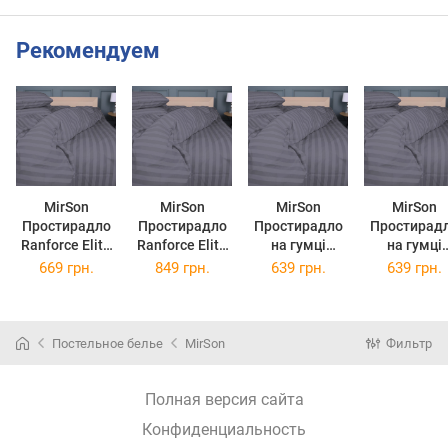
Рекомендуем
MirSon
MirSon
MirSon
MirSon
Простирадло
Простирадло
Простирадло
Простирад
Ranforce Elite
Ranforce Elite
на гумці
на гумці
17-0601 Stripe
17-0601 Stripe
Ranforce Elite
Ranforce Eli
669 грн.
849 грн.
639 грн.
639 грн.
Gray 200 х 220
Gray 220 х 240
17-0601 Stripe
17-0601 Stri
см
см
Gray 80 х 190
Gray 80 х 2
см
см
Постельное белье
MirSon
Фильтр
Полная версия сайта
Конфиденциальность