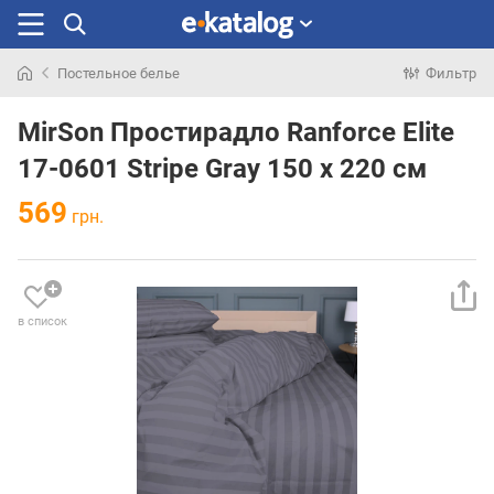
Постельное белье
Фильтр
Искали
раньше
MirSon Простирадло Ranforce Elite
17-0601 Stripe Gray 150 х 220 см
569
грн.
в список