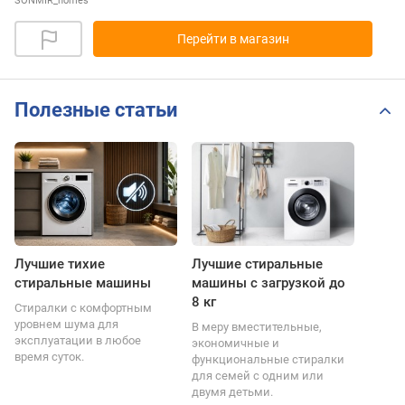
SONMIR_homes
Перейти в магазин
Полезные статьи
Лучшие тихие
Лучшие стиральные
стиральные машины
машины с загрузкой до
8 кг
Стиралки с комфортным
уровнем шума для
В меру вместительные,
эксплуатации в любое
экономичные и
время суток.
функциональные стиралки
для семей с одним или
двумя детьми.