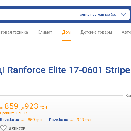
только постельное белье
товая техника
Климат
Дом
Детские товары
Авт
Ranforce Elite 17-0601 Stripe
Ка
859
923
грн.
от
до
Сравнить цены
→
2
Rozetka.ua
→
859 грн.
Rozetka.ua
→
923 грн.
в список