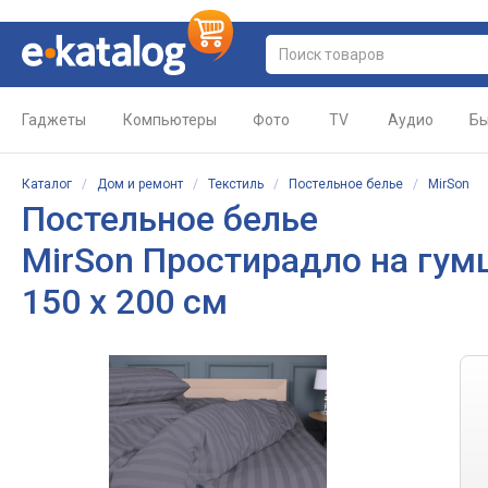
Гаджеты
Компьютеры
Фото
TV
Аудио
Бы
Каталог
/
Дом и ремонт
/
Текстиль
/
Постельное белье
/
MirSon
Постельное белье
MirSon Простирадло на гумці 
150 х 200 см