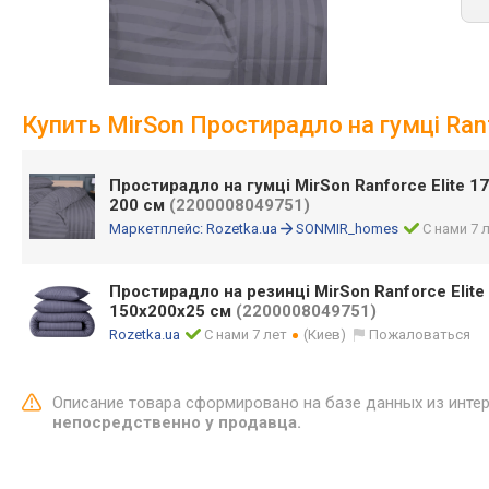
Купить MirSon Простирадло на гумці Ranfo
Простирадло на гумці MirSon Ranforce Elite 17
200 см
(2200008049751)
Маркетплейс:
Rozetka.ua
SONMIR_homes
С нами 7 
Простирадло на резинці MirSon Ranforce Elite 
150x200x25 см
(2200008049751)
Rozetka.ua
С нами 7 лет
(Киев)
Пожаловаться
Описание товара сформировано на базе данных из инте
непосредственно у продавца.