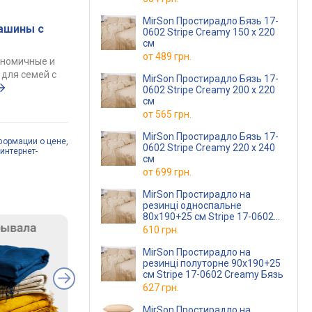
MirSon Простирадло Бязь 17-
ашины с
0602 Stripe Creamy 150 х 220
см
от
489 грн.
ономичные и
для семей с
MirSon Простирадло Бязь 17-
0602 Stripe Creamy 200 х 220
см
от
565 грн.
MirSon Простирадло Бязь 17-
формации о цене,
0602 Stripe Creamy 220 х 240
интернет-
см
от
699 грн.
MirSon Простирадло на
резинці односпальне
80x190+25 см Stripe 17-0602
Creamy Бязь
610 грн.
MirSon Простирадло на
резинці полуторне 90x190+25
см Stripe 17-0602 Creamy Бязь
627 грн.
MirSon Простирадло на