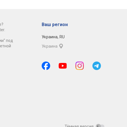
Ваш регион
е?
er.
Украина
,
RU
ии" под
ретной
Украина
Тёмная версия