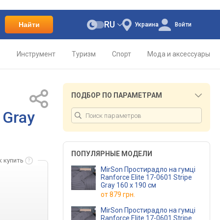
RU
Найти
Украина
Войти
о
Инструмент
Туризм
Спорт
Мода и аксессуары
ПОДБОР ПО ПАРАМЕТРАМ
 Gray
ПОПУЛЯРНЫЕ МОДЕЛИ
к купить
MirSon Простирадло на гумці
Ranforce Elite 17-0601 Stripe
Gray 160 х 190 см
от
879 грн.
MirSon Простирадло на гумці
Ranforce Elite 17-0601 Stripe