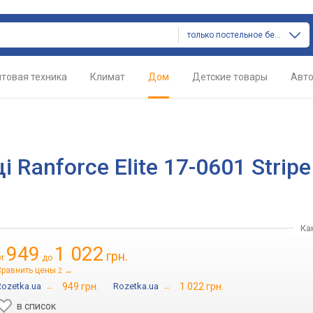
только постельное белье
товая техника
Климат
Дом
Детские товары
Авт
Ranforce Elite 17-0601 Stripe
Ка
949
1 022
грн.
от
до
Сравнить цены
→
2
Rozetka.ua
→
949 грн.
Rozetka.ua
→
1 022 грн.
в список