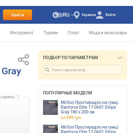
RU
Найти
Украина
Войти
о
Инструмент
Туризм
Спорт
Мода и аксессуары
ПОДБОР ПО ПАРАМЕТРАМ
 Gray
ПОПУЛЯРНЫЕ МОДЕЛИ
к купить
MirSon Простирадло на гумці
Ranforce Elite 17-0601 Stripe
Gray 180 х 200 см
от
949 грн.
MirSon Простирадло на гумці
Ranforce Elite 17-0601 Stripe