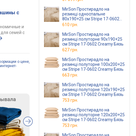
MirSon Простирадло на
ашины с
резинці односпальне
80x190+25 см Stripe 17-0602
Creamy Бязь
610 грн.
ономичные и
для семей с
MirSon Простирадло на
резинці полуторне 90x190+25
см Stripe 17-0602 Creamy Бязь
627 грн.
MirSon Простирадло на
формации о цене,
резинці полуторне 100x200+25
интернет-
см Stripe 17-0602 Creamy Бязь
663 грн.
MirSon Простирадло на
резинці полуторне 120x190+25
см Stripe 17-0602 Creamy Бязь
753 грн.
MirSon Простирадло на
резинці полуторне 120x200+25
см Stripe 17-0602 Creamy Бязь
753 грн.
MirSon Простирадло на