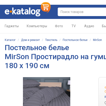
Гаджеты
Компьютеры
Фото
TV
Аудио
Бы
Каталог
/
Дом и ремонт
/
Текстиль
/
Постельное белье
/
MirSon
Постельное белье
MirSon Простирадло на гумці 
180 х 190 см