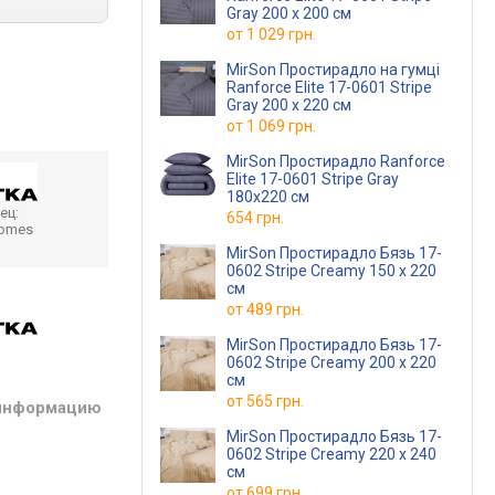
Gray 200 х 200 см
от
1 029 грн.
MirSon Простирадло на гумці
Ranforce Elite 17-0601 Stripe
Gray 200 х 220 см
от
1 069 грн.
MirSon Простирадло Ranforce
Elite 17-0601 Stripe Gray
180x220 см
ец:
654 грн.
homes
MirSon Простирадло Бязь 17-
0602 Stripe Creamy 150 х 220
см
от
489 грн.
MirSon Простирадло Бязь 17-
0602 Stripe Creamy 200 х 220
см
от
565 грн.
 информацию
MirSon Простирадло Бязь 17-
0602 Stripe Creamy 220 х 240
см
от
699 грн.