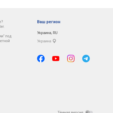
Ваш регион
е?
er.
Украина
,
RU
ии" под
ретной
Украина
Тёмная версия