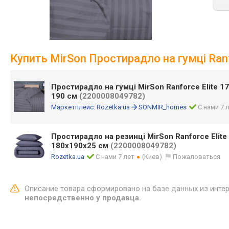
Купить MirSon Простирадло на гумці Ranfo
Простирадло на гумці MirSon Ranforce Elite 17
190 см
(2200008049782)
Маркетплейс:
Rozetka.ua
SONMIR_homes
С нами 7 
Простирадло на резинці MirSon Ranforce Elite 
180x190x25 см
(2200008049782)
Rozetka.ua
С нами 7 лет
(Киев)
Пожаловаться
Описание товара сформировано на базе данных из инте
непосредственно у продавца.