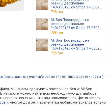
резинці двоспальне
140x190+25 см Stripe 17-0602
Creamy Бязь
798 грн.
MirSon Простирадло на
резинці двоспальне
140x200+25 см Stripe 17-0602
Creamy Бязь
798 грн.
MirSon Простирадло на
резинці двоспальне
150x190+25 см Stripe 17-0602
Creamy Бязь
798 грн.
 Простирадло на гумці Ranforce Elite 17-0601 Stripe Gray 180 х 190 см ()
фиса. Мы знаем, где купить постельное белье MirSon
нах. В каталоге можно найти всю необходимую для выбора
товара по названию, отзывы пользователей, фотогалереи
дов
и многое другое. Перепечатка любых материалов только