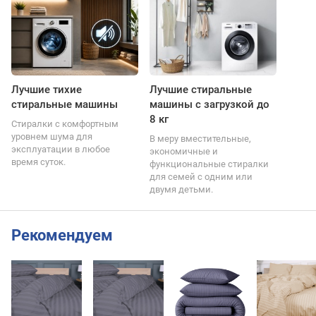
Лучшие тихие
Лучшие стиральные
стиральные машины
машины с загрузкой до
8 кг
Стиралки с комфортным
уровнем шума для
В меру вместительные,
эксплуатации в любое
экономичные и
время суток.
функциональные стиралки
для семей с одним или
двумя детьми.
Рекомендуем