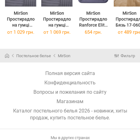
MirSon
MirSon
MirSon
MirSon
Простирадло
Простирадло
Простирадло
Простирад
на гумці
на гумці
Ranforce Elite
Бязь 17-06
Ranforce Elite
Ranforce Elite
17-0601 Stripe
Stripe Crea
от
1 029 грн.
от
1 069 грн.
654 грн.
от
489 грн
17-0601 Stripe
17-0601 Stripe
Gray 180x220
150 х 220 
Gray 200 х 200
Gray 200 х 220
см
см
см
Постельное белье
MirSon
Фильтр
Полная версия сайта
Конфиденциальность
Вопросы и пожелания по сайту
Магазинам
Каталог постельного белья 2026 - новинки, хиты
продаж,
купить постельное белье
.
Мы в других странах