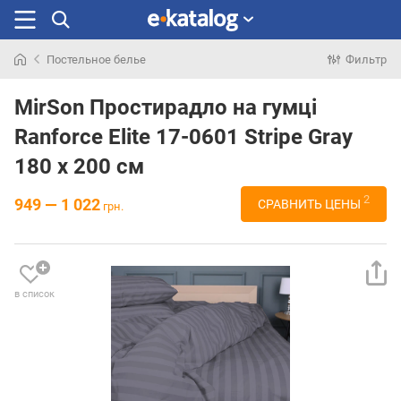
Постельное белье
Фильтр
Искали
раньше
MirSon Простирадло на гумці
Ranforce Elite 17-0601 Stripe Gray
180 х 200 см
2
949 — 1 022
СРАВНИТЬ ЦЕНЫ
грн.
в список