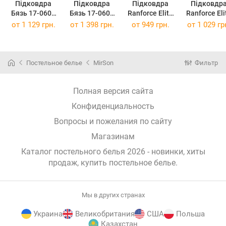
Підковдра
Підковдра
Підковдра
Підковдр
Бязь 17-0603
Бязь 17-0603
Ranforce Elite
Ranforce Eli
Stripe Violet
Stripe Violet
17-0603 Stripe
17-0603 Stri
от
1 129 грн.
от
1 398 грн.
от
949 грн.
от
1 029 гр
200 x 220 см
220 x 240 см
Violet 143 x
Violet 160 
210 см
220 см
Постельное белье
MirSon
Фильтр
Полная версия сайта
Конфиденциальность
Вопросы и пожелания по сайту
Магазинам
Каталог постельного белья 2026 - новинки, хиты
продаж,
купить постельное белье
.
Мы в других странах
Украина
Великобритания
США
Польша
Казахстан