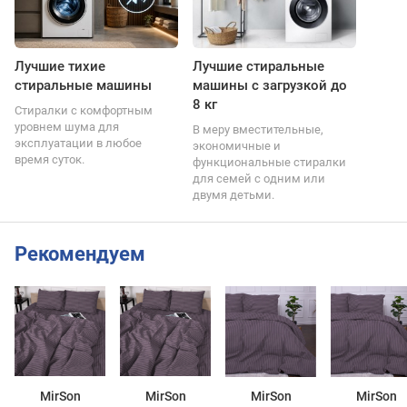
Лучшие тихие
Лучшие стиральные
стиральные машины
машины с загрузкой до
8 кг
Стиралки с комфортным
уровнем шума для
В меру вместительные,
эксплуатации в любое
экономичные и
время суток.
функциональные стиралки
для семей с одним или
двумя детьми.
Рекомендуем
MirSon
MirSon
MirSon
MirSon