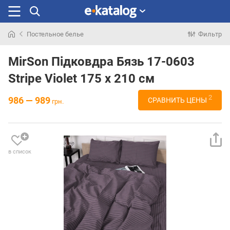
Постельное белье
Фильтр
Искали
раньше
MirSon Підковдра Бязь 17-0603
Stripe Violet 175 x 210 см
2
986 — 989
СРАВНИТЬ ЦЕНЫ
грн.
в список