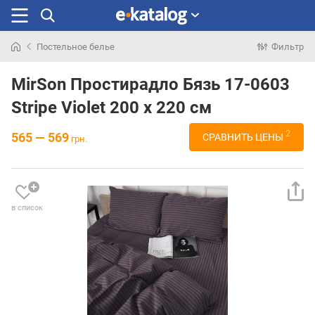
Постельное белье
Фильтр
Искали
раньше
MirSon Простирадло Бязь 17-0603
Stripe Violet 200 х 220 см
2
565 — 569
СРАВНИТЬ ЦЕНЫ
грн.
в список