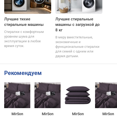
Лучшие тихие
Лучшие стиральные
стиральные машины
машины с загрузкой до
8 кг
Стиралки с комфортным
уровнем шума для
В меру вместительные,
эксплуатации в любое
экономичные и
время суток.
функциональные стиралки
для семей с одним или
двумя детьми.
Рекомендуем
MirSon
MirSon
MirSon
MirSon