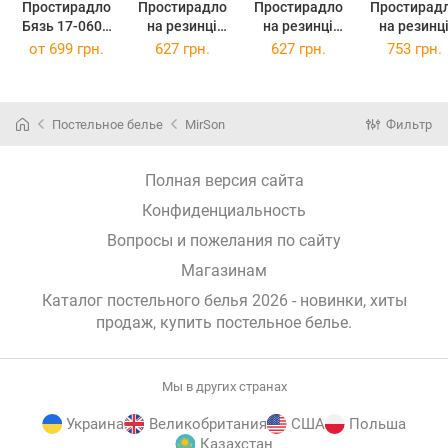
Простирадло
Простирадло
Простирадло
Простирад
Бязь 17-0603
на резинці
на резинці
на резинц
Stripe Violet
полуторне
полуторне
полуторн
от
699 грн.
627 грн.
627 грн.
753 грн.
220 х 240 см
90x190+25 см
90x200+25 см
120x190+25
Stripe 17-0603
Stripe 17-0603
Stripe 17-06
Violet Бязь
Violet Бязь
Violet Бяз
Постельное белье
MirSon
Фильтр
Полная версия сайта
Конфиденциальность
Вопросы и пожелания по сайту
Магазинам
Каталог постельного белья 2026 - новинки, хиты
продаж,
купить постельное белье
.
Мы в других странах
Украина
Великобритания
США
Польша
Казахстан