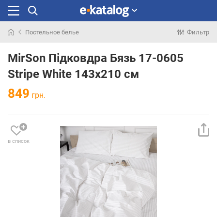
Постельное белье
Фильтр
Искали
раньше
MirSon Підковдра Бязь 17-0605
Stripe White 143x210 см
849
грн.
в список