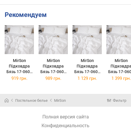
Рекомендуем
MirSon
MirSon
MirSon
MirSon
Підковдра
Підковдра
Підковдра
Підковдр
Бязь 17-0605
Бязь 17-0605
Бязь 17-0605
Бязь 17-06
Stripe White
Stripe White
Stripe White
Stripe Whit
919 грн.
989 грн.
1 129 грн.
1 399 грн.
160x220 см
175x210 см
200x220 см
220x240 с
Постельное белье
MirSon
Фильтр
Полная версия сайта
Конфиденциальность