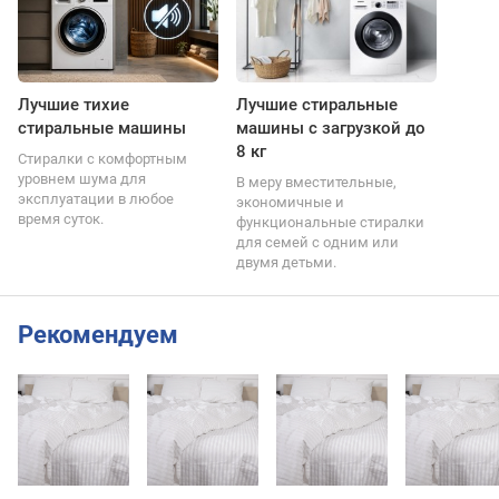
Лучшие тихие
Лучшие стиральные
стиральные машины
машины с загрузкой до
8 кг
Стиралки с комфортным
уровнем шума для
В меру вместительные,
эксплуатации в любое
экономичные и
время суток.
функциональные стиралки
для семей с одним или
двумя детьми.
Рекомендуем