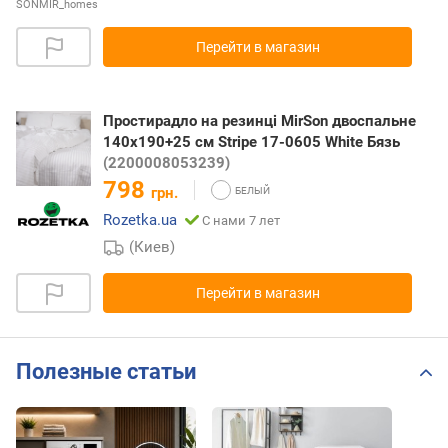
SONMIR_homes
Перейти в магазин
Простирадло на резинці MirSon двоспальне
140x190+25 см Stripe 17-0605 White Бязь
(2200008053239)
798
грн.
Rozetka.ua
С нами 7 лет
(Киев)
Перейти в магазин
Полезные статьи