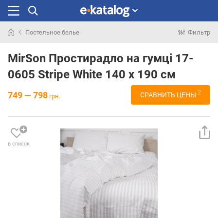
Постельное белье
Фильтр
Искали
раньше
MirSon Простирадло на гумці 17-
0605 Stripe White 140 х 190 см
2
749 — 798
СРАВНИТЬ ЦЕНЫ
грн.
в список