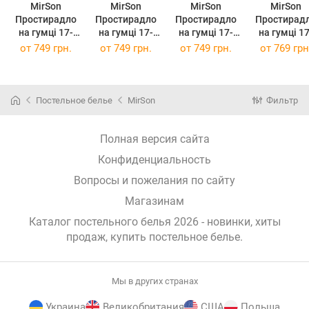
MirSon
MirSon
MirSon
MirSon
Простирадло
Простирадло
Простирадло
Простирад
на гумці 17-
на гумці 17-
на гумці 17-
на гумці 17-
0605 Stripe
0605 Stripe
0605 Stripe
0605 Strip
от
749 грн.
от
749 грн.
от
749 грн.
от
769 грн
White 140 х
White 150 х
White 150 х
White 160 
200 см
190 см
200 см
190 см
Постельное белье
MirSon
Фильтр
Полная версия сайта
Конфиденциальность
Вопросы и пожелания по сайту
Магазинам
Каталог постельного белья 2026 - новинки, хиты
продаж,
купить постельное белье
.
Мы в других странах
Украина
Великобритания
США
Польша