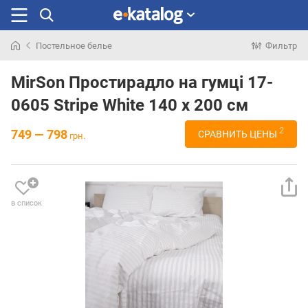
Постельное белье
Фильтр
Искали
раньше
MirSon Простирадло на гумці 17-
0605 Stripe White 140 х 200 см
2
749 — 798
СРАВНИТЬ ЦЕНЫ
грн.
в список