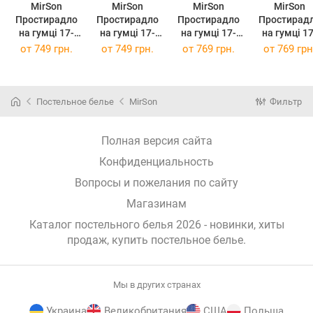
MirSon
MirSon
MirSon
MirSon
Простирадло
Простирадло
Простирадло
Простирад
на гумці 17-
на гумці 17-
на гумці 17-
на гумці 17-
0605 Stripe
0605 Stripe
0605 Stripe
0605 Strip
от
749 грн.
от
749 грн.
от
769 грн.
от
769 грн
White 150 х
White 150 х
White 160 х
White 160 
190 см
200 см
190 см
200 см
Постельное белье
MirSon
Фильтр
Полная версия сайта
Конфиденциальность
Вопросы и пожелания по сайту
Магазинам
Каталог постельного белья 2026 - новинки, хиты
продаж,
купить постельное белье
.
Мы в других странах
Украина
Великобритания
США
Польша