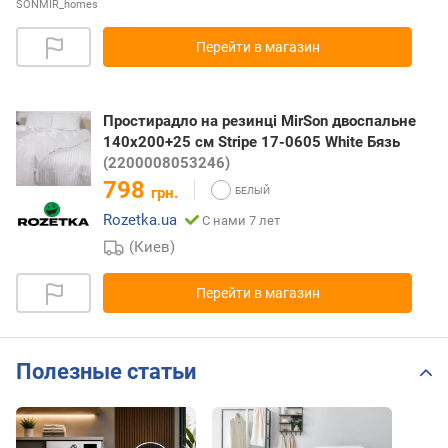
SONMIR_homes
Перейти в магазин
Простирадло на резинці MirSon двоспальне
140x200+25 см Stripe 17-0605 White Бязь
(2200008053246)
798
грн.
Rozetka.ua
С нами 7 лет
(Киев)
Перейти в магазин
Полезные статьи