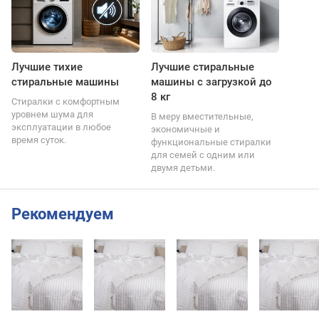
Лучшие тихие
Лучшие стиральные
стиральные машины
машины с загрузкой до
8 кг
Стиралки с комфортным
уровнем шума для
В меру вместительные,
эксплуатации в любое
экономичные и
время суток.
функциональные стиралки
для семей с одним или
двумя детьми.
Рекомендуем