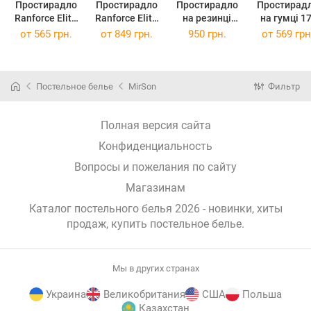
Простирадло
Простирадло
Простирадло
Простирад
Ranforce Elite
Ranforce Elite
на резинці
на гумці 17-
17-0607 Stripe
17-0607 Stripe
Ranforce Elite
0609 Strip
от
565 грн.
от
849 грн.
950 грн.
от
569 грн
Pink 150 х 220
Pink 220 х 240
17-0607 Stripe
Blue 80 х 1
см
см
Pink
см
160x200x25 см
Постельное белье
MirSon
Фильтр
Полная версия сайта
Конфиденциальность
Вопросы и пожелания по сайту
Магазинам
Каталог постельного белья 2026 - новинки, хиты
продаж,
купить постельное белье
.
Мы в других странах
Украина
Великобритания
США
Польша
Казахстан