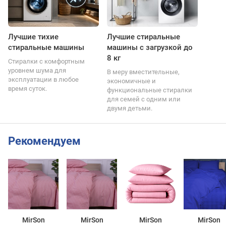
Лучшие тихие
Лучшие стиральные
стиральные машины
машины с загрузкой до
8 кг
Стиралки с комфортным
уровнем шума для
В меру вместительные,
эксплуатации в любое
экономичные и
время суток.
функциональные стиралки
для семей с одним или
двумя детьми.
Рекомендуем
MirSon
MirSon
MirSon
MirSon