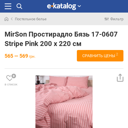
Постельное белье
Фильтр
Искали
раньше
MirSon Простирадло Бязь 17-0607
Stripe Pink 200 х 220 см
2
565 — 569
СРАВНИТЬ ЦЕНЫ
грн.
в список