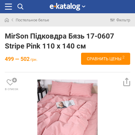
Постельное белье
Фильтр
Искали
раньше
MirSon Підковдра Бязь 17-0607
Stripe Pink 110 x 140 см
2
499 — 502
СРАВНИТЬ ЦЕНЫ
грн.
в список