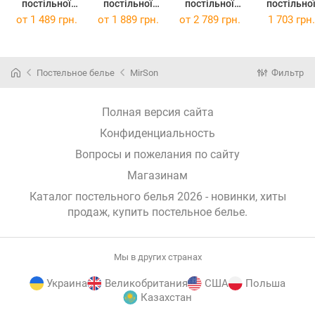
постільної
постільної
постільної
постільно
білизни
білизни King
білизни
білизни
от
1 489 грн.
от
1 889 грн.
от
2 789 грн.
1 703 грн.
Полуторний
Size 220 x 240
Сімейний
Полуторни
Євро 160 x 220
17-0607 Stripe
2х160x220 17-
143 x 210
17-0607 Stripe
Pink Бязь
0607 Stripe
Ranforce Eli
Pink Бязь
Pink Бязь
17-0607 Stri
Постельное белье
MirSon
Фильтр
Pink Ранфо
Полная версия сайта
Конфиденциальность
Вопросы и пожелания по сайту
Магазинам
Каталог постельного белья 2026 - новинки, хиты
продаж,
купить постельное белье
.
Мы в других странах
Украина
Великобритания
США
Польша
Казахстан