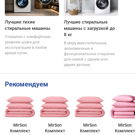
Лучшие тихие
Лучшие стиральные
стиральные машины
машины с загрузкой до
8 кг
Стиралки с комфортным
уровнем шума для
В меру вместительные,
эксплуатации в любое
экономичные и
время суток.
функциональные стиралки
для семей с одним или
двумя детьми.
Рекомендуем
MirSon
MirSon
MirSon
MirSon
Комплект
Комплект
Комплект
Комплект