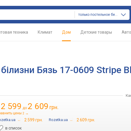
только постельное белье
товая техника
Климат
Дом
Детские товары
Авт
білизни Бязь 17-0609 Stripe B
Ка
2 599
2 609
грн.
т
до
равнить цены
→
2
ozetka.ua
→
2 599 грн.
Rozetka.ua
→
2 609 грн.
в список