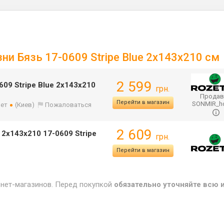
зни Бязь 17-0609 Stripe Blue 2х143х210 см
2 599
609 Stripe Blue 2х143х210
грн.
Продав
Перейти в магазин
SONMIR_
лет
(Киев)
Пожаловаться
2 609
 2х143x210 17-0609 Stripe
грн.
Перейти в магазин
рнет-магазинов. Перед покупкой
обязательно уточняйте всю