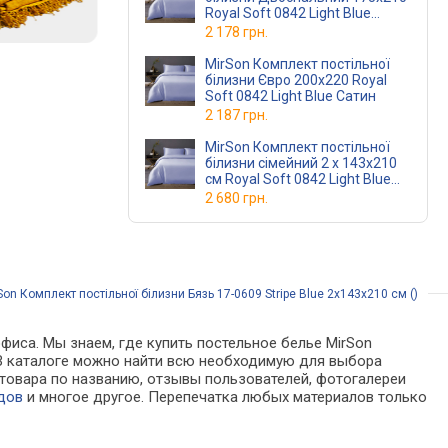
Royal Soft 0842 Light Blue
Сатин
2 178 грн.
MirSon Комплект постільної
білизни Євро 200х220 Royal
Soft 0842 Light Blue Сатин
2 187 грн.
MirSon Комплект постільної
білизни сімейний 2 x 143x210
см Royal Soft 0842 Light Blue
сатин
2 680 грн.
on Комплект постільної білизни Бязь 17-0609 Stripe Blue 2х143х210 см ()
фиса. Мы знаем, где купить постельное белье MirSon
х. В каталоге можно найти всю необходимую для выбора
товара по названию, отзывы пользователей, фотогалереи
дов
и многое другое. Перепечатка любых материалов только