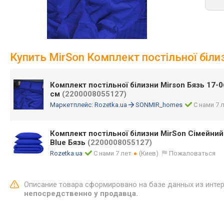
Купить MirSon Комплект постільної біли
Комплект постільної білизни Mirson Бязь 17-0
см
(2200008055127)
Маркетплейс:
Rozetka.ua
SONMIR_homes
С нами 7 
Комплект постільної білизни MirSon Сімейний
Blue Бязь
(2200008055127)
Rozetka.ua
С нами 7 лет
(Киев)
Пожаловаться
Описание товара сформировано на базе данных из инте
непосредственно у продавца.