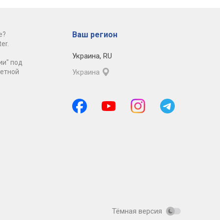
Ваш регион
е?
er.
Украина
,
RU
ии" под
ретной
Украина
Тёмная версия