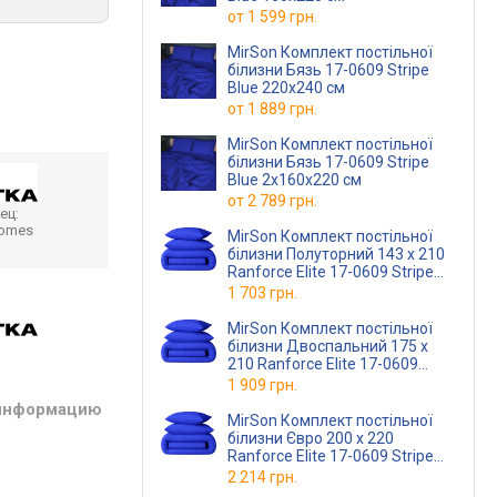
от
1 599 грн.
MirSon Комплект постільної
білизни Бязь 17-0609 Stripe
Blue 220х240 см
от
1 889 грн.
MirSon Комплект постільної
білизни Бязь 17-0609 Stripe
Blue 2х160х220 см
от
2 789 грн.
ец:
homes
MirSon Комплект постільної
білизни Полуторний 143 x 210
Ranforce Elite 17-0609 Stripe
Blue Ранфорс
1 703 грн.
MirSon Комплект постільної
білизни Двоспальний 175 x
210 Ranforce Elite 17-0609
Stripe Blue Ранфорс
1 909 грн.
 информацию
MirSon Комплект постільної
білизни Євро 200 x 220
Ranforce Elite 17-0609 Stripe
Blue Ранфорс
2 214 грн.