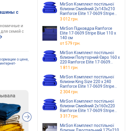
MirSon Комплект постільної
білизни Сімейний 2х143x210
ашины с
Ranforce Elite 17-0609 Stripe
Blue Ранфорс
3 012 грн.
ономичные и
MirSon Підковдра Ranforce
для семей с
Elite 17-0609 Stripe Blue 110 x
140 см
от
579 грн.
MirSon Комплект постільної
білизни Полуторний Євро 160 x
формации о цене,
220 Ranforce Elite 17-0609
интернет-
Stripe Blue Ранфорс
1 811 грн.
MirSon Комплект постільної
білизни King Size 220 x 240
Ranforce Elite 17-0609 Stripe
Blue Ранфорс
2 304 грн.
MirSon Комплект постільної
білизни Сімейний 2х160x220
Ranforce Elite 17-0609 Stripe
Blue Ранфорс
3 317 грн.
MirSon Комплект постільної
білизни Двоспальний 175х210