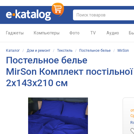
Гаджеты
Компьютеры
Фото
TV
Аудио
Бы
Каталог
/
Дом и ремонт
/
Текстиль
/
Постельное белье
/
MirSon
Постельное белье
MirSon Комплект постільної 
2х143х210 см
о
С
R