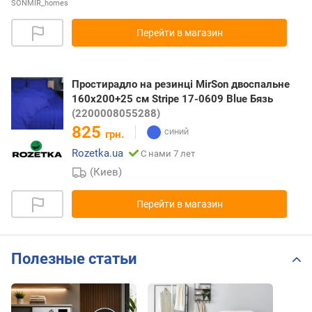
SONMIR_homes
Перейти в магазин
Простирадло на резинці MirSon двоспальне
160x200+25 см Stripe 17-0609 Blue Бязь
(2200008055288)
825
грн.
Rozetka.ua
С нами 7 лет
(Киев)
Перейти в магазин
Полезные статьи