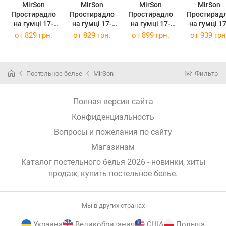
MirSon
MirSon
MirSon
MirSon
Простирадло
Простирадло
Простирадло
Простирад
на гумці 17-
на гумці 17-
на гумці 17-
на гумці 17-
0609 Stripe
0609 Stripe
0609 Stripe
0609 Strip
от
829 грн.
от
829 грн.
от
899 грн.
от
939 грн
Blue 180 х 190
Blue 180 х 200
Blue 200 х 200
Blue 200 х 2
см
см
см
см
Постельное белье
MirSon
Фильтр
Полная версия сайта
Конфиденциальность
Вопросы и пожелания по сайту
Магазинам
Каталог постельного белья 2026 - новинки, хиты
продаж,
купить постельное белье
.
Мы в других странах
Украина
Великобритания
США
Польша