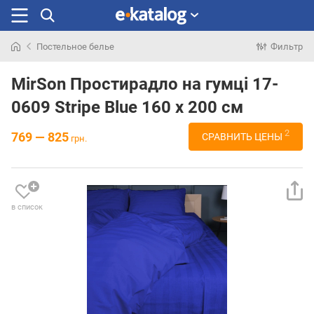
Постельное белье
Фильтр
Искали
раньше
MirSon Простирадло на гумці 17-
0609 Stripe Blue 160 х 200 см
2
769 — 825
СРАВНИТЬ ЦЕНЫ
грн.
в список