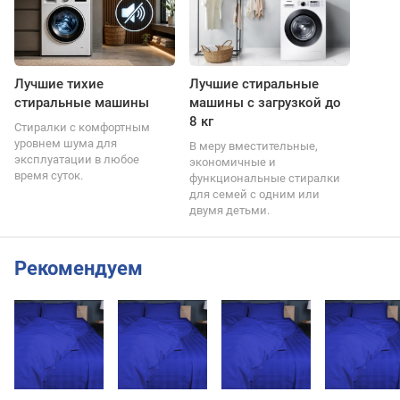
Лучшие тихие
Лучшие стиральные
стиральные машины
машины с загрузкой до
8 кг
Стиралки с комфортным
уровнем шума для
В меру вместительные,
эксплуатации в любое
экономичные и
время суток.
функциональные стиралки
для семей с одним или
двумя детьми.
Рекомендуем