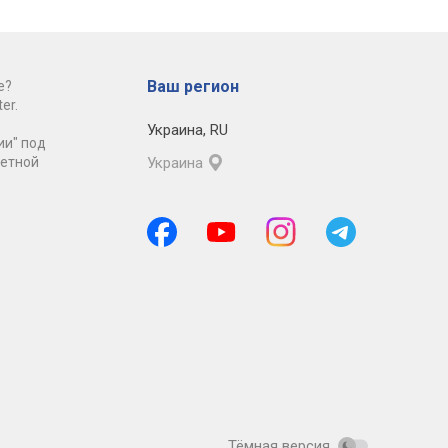
Ваш регион
е?
er.
Украина
,
RU
ии" под
ретной
Украина
Тёмная версия