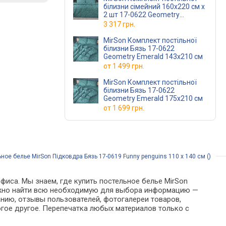
білизни сімейний 160x220 см х
2 шт 17-0622 Geometry
Emerald Ranforce Elite
3 317 грн.
MirSon Комплект постільної
білизни Бязь 17-0622
Geometry Emerald 143х210 см
от
1 499 грн.
MirSon Комплект постільної
білизни Бязь 17-0622
Geometry Emerald 175х210 см
от
1 699 грн.
ное белье MirSon Підковдра Бязь 17-0619 Funny penguins 110 x 140 см ()
фиса. Мы знаем, где купить постельное белье MirSon
е можно найти всю необходимую для выбора информацию —
анию, отзывы пользователей, фотогалереи товаров,
гое другое. Перепечатка любых материалов только с