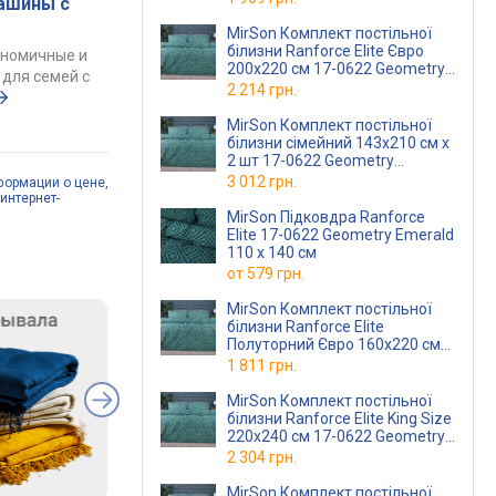
ашины с
Ранфорс
MirSon Комплект постільної
білизни Ranforce Elite Євро
ономичные и
200х220 см 17-0622 Geometry
для семей с
Emerald Ранфорс
2 214 грн.
MirSon Комплект постільної
білизни сімейний 143x210 см х
2 шт 17-0622 Geometry
Emerald Ranforce Elite
3 012 грн.
формации о цене,
интернет-
MirSon Підковдра Ranforce
Elite 17-0622 Geometry Emerald
110 x 140 см
от
579 грн.
MirSon Комплект постільної
білизни Ranforce Elite
Полуторний Євро 160х220 см
17-0622 Geometry Emerald
1 811 грн.
Ранфорс (
MirSon Комплект постільної
білизни Ranforce Elite King Size
220х240 см 17-0622 Geometry
Emerald Ранфорс
2 304 грн.
MirSon Комплект постільної