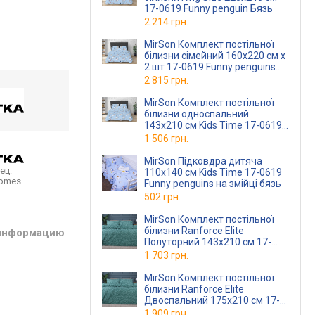
17-0619 Funny penguin Бязь
2 214 грн.
MirSon Комплект постільної
білизни сімейний 160x220 см х
2 шт 17-0619 Funny penguins
бязь
2 815 грн.
MirSon Комплект постільної
білизни односпальний
143х210 см Kids Time 17-0619
Funny penguins Бязь
1 506 грн.
MirSon Підковдра дитяча
ец:
110x140 см Kids Time 17-0619
homes
Funny penguins на змійці бязь
502 грн.
MirSon Комплект постільної
білизни Ranforce Elite
 информацию
Полуторний 143х210 см 17-
0622 Geometry Emerald
1 703 грн.
Ранфорс
MirSon Комплект постільної
білизни Ranforce Elite
Двоспальний 175х210 см 17-
0622 Geometry Emerald
1 909 грн.