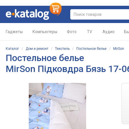
Гаджеты
Компьютеры
Фото
TV
Аудио
Бы
Каталог
/
Дом и ремонт
/
Текстиль
/
Постельное белье
/
MirSon
Постельное белье
MirSon Підковдра Бязь 17-0