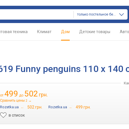
только постельное белье
товая техника
Климат
Дом
Детские товары
Авт
619 Funny penguins 110 x 140 
Ка
499
502
грн.
от
до
Сравнить цены
→
2
Rozetka.ua
→
502 грн.
Rozetka.ua
→
499 грн.
в список