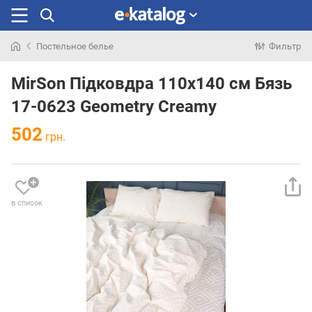
Постельное белье
Фильтр
Искали
раньше
MirSon Підковдра 110х140 см Бязь
17-0623 Geometry Creamy
502
грн.
в список