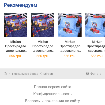
Рекомендуем
MirSon
MirSon
MirSon
MirSon
Простирадло
Простирадло
Простирадло
Простирад
двоспальне
двоспальне
двоспальне
двоспальн
180x220 см 17-
180x220 см
180x220 см 17-
180x220 с
556 грн.
556 грн.
556 грн.
556 грн.
0797 Roblox
Kids Time 17-
0798 McQueen
Kids Time 1
Бязь
0797 Roblox
Cars Бязь
0798 McQue
Бязь
Cars Бязь
Постельное белье
MirSon
Фильтр
Полная версия сайта
Конфиденциальность
Вопросы и пожелания по сайту