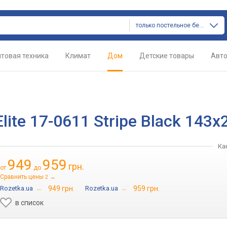
только постельное белье
товая техника
Климат
Дом
Детские товары
Авт
lite 17-0611 Stripe Black 143x
Ка
949
959
грн.
от
до
Сравнить цены
→
2
Rozetka.ua
→
949 грн.
Rozetka.ua
→
959 грн.
в список