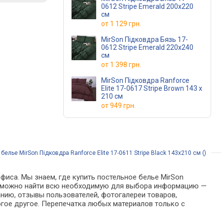
0612 Stripe Emerald 200x220
см
от
1 129 грн.
MirSon Підковдра Бязь 17-
0612 Stripe Emerald 220x240
см
от
1 398 грн.
MirSon Підковдра Ranforce
Elite 17-0617 Stripe Brown 143 x
210 см
от
949 грн.
белье MirSon Підковдра Ranforce Elite 17-0611 Stripe Black 143x210 см ()
фиса. Мы знаем, где купить постельное белье MirSon
алоге можно найти всю необходимую для выбора информацию —
анию, отзывы пользователей, фотогалереи товаров,
гое другое. Перепечатка любых материалов только с