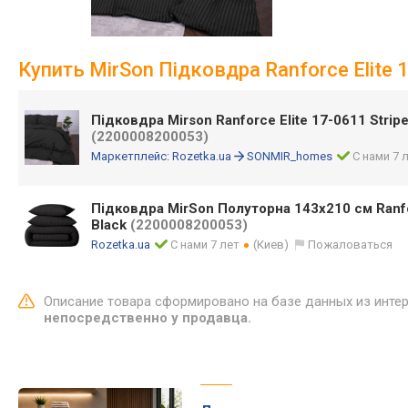
Купить MirSon Підковдра Ranforce Elite 
Підковдра Mirson Ranforce Elite 17-0611 Strip
(2200008200053)
Маркетплейс:
Rozetka.ua
SONMIR_homes
С нами 7 
Підковдра MirSon Полуторна 143х210 см Ranfor
Black
(2200008200053)
Rozetka.ua
С нами 7 лет
(Киев)
Пожаловаться
Описание товара сформировано на базе данных из инте
непосредственно у продавца.