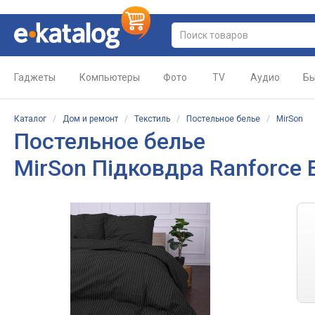
Гаджеты
Компьютеры
Фото
TV
Аудио
Бы
Каталог
/
Дом и ремонт
/
Текстиль
/
Постельное белье
/
MirSon
Постельное белье
MirSon Підковдра Ranforce E