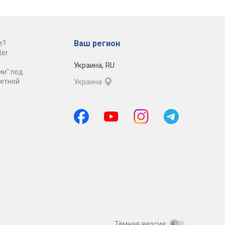
Ваш регион
е?
er.
Украина
,
RU
ии" под
ретной
Украина
Тёмная версия