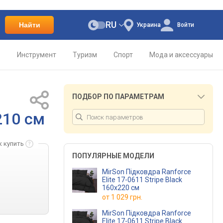
RU
Найти
Украина
Войти
о
Инструмент
Туризм
Спорт
Мода и аксессуары
ПОДБОР ПО ПАРАМЕТРАМ
210 см
к купить
ПОПУЛЯРНЫЕ МОДЕЛИ
MirSon Підковдра Ranforce
Elite 17-0611 Stripe Black
160x220 см
от
1 029 грн.
MirSon Підковдра Ranforce
Elite 17-0611 Stripe Black