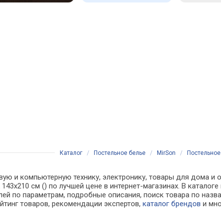
Каталог
/
Постельное белье
/
MirSon
/
Постельное 
вую и компьютерную технику, электронику, товары для дома и о
lack 143x210 см () по лучшей цене в интернет-магазинах. В кат
лей по параметрам, подробные описания, поиск товара по назв
ейтинг товаров, рекомендации экспертов,
каталог брендов
и мно