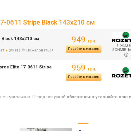
17-0611 Stripe Black 143x210 см
949
e Black 143x210 см
грн.
Продав
Перейти в магазин
SONMIR_
лет
(Киев)
Пожаловаться
959
ce Elite 17-0611 Stripe
грн.
Перейти в магазин
рнет-магазинов. Перед покупкой
обязательно уточняйте всю