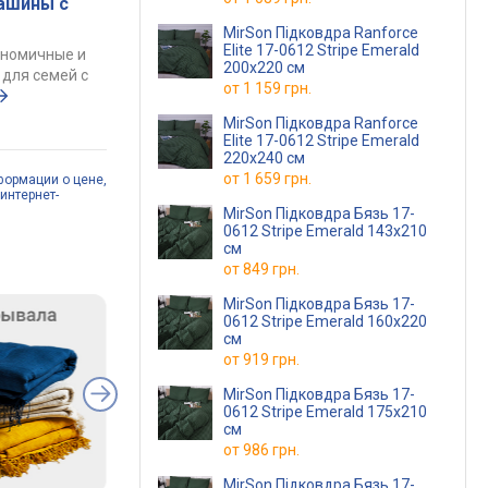
ашины с
MirSon Підковдра Ranforce
Elite 17-0612 Stripe Emerald
ономичные и
200x220 см
для семей с
от
1 159 грн.
MirSon Підковдра Ranforce
Elite 17-0612 Stripe Emerald
220x240 см
от
1 659 грн.
формации о цене,
интернет-
MirSon Підковдра Бязь 17-
0612 Stripe Emerald 143x210
см
от
849 грн.
MirSon Підковдра Бязь 17-
0612 Stripe Emerald 160x220
см
от
919 грн.
MirSon Підковдра Бязь 17-
0612 Stripe Emerald 175x210
см
от
986 грн.
MirSon Підковдра Бязь 17-