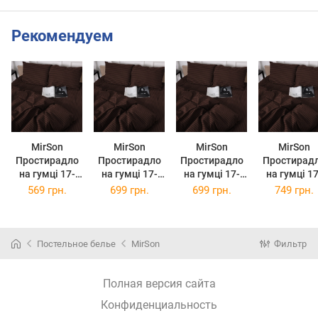
Рекомендуем
MirSon
MirSon
MirSon
MirSon
Простирадло
Простирадло
Простирадло
Простирад
на гумці 17-
на гумці 17-
на гумці 17-
на гумці 17-
0617 Stripe
0617 Stripe
0617 Stripe
0617 Strip
569 грн.
699 грн.
699 грн.
749 грн.
Brown 80 х 190
Brown 120 х
Brown 120 х
Brown 140 
см
190 см
200 см
200 см
Постельное белье
MirSon
Фильтр
Полная версия сайта
Конфиденциальность