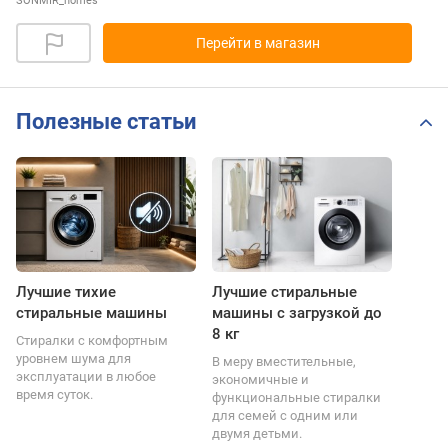
SONMIR_homes
Перейти в магазин
Полезные статьи
Лучшие тихие
Лучшие стиральные
стиральные машины
машины с загрузкой до
8 кг
Стиралки с комфортным
уровнем шума для
В меру вместительные,
эксплуатации в любое
экономичные и
время суток.
функциональные стиралки
для семей с одним или
двумя детьми.