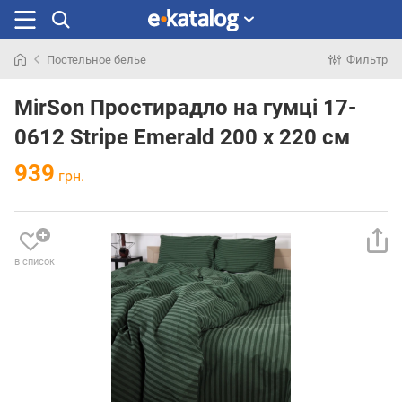
Постельное белье
Фильтр
Искали
раньше
MirSon Простирадло на гумці 17-
0612 Stripe Emerald 200 х 220 см
939
грн.
в список