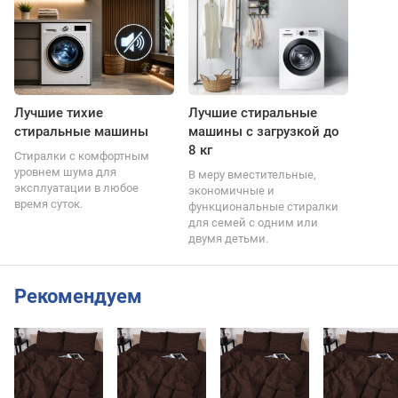
Лучшие тихие
Лучшие стиральные
стиральные машины
машины с загрузкой до
8 кг
Стиралки с комфортным
уровнем шума для
В меру вместительные,
эксплуатации в любое
экономичные и
время суток.
функциональные стиралки
для семей с одним или
двумя детьми.
Рекомендуем