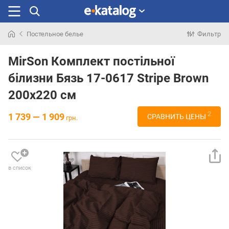
Постельное белье
Фильтр
Искали
раньше
MirSon Комплект постільної
білизни Бязь 17-0617 Stripe Brown
200х220 см
2
1 739 — 1 909
СРАВНИТЬ ЦЕНЫ
грн.
в список