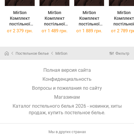
MirSon
MirSon
MirSon
MirSon
Комплект
Комплект
Комплект
Комплект
постільної
постільної
постільної
постільно
білизни Бязь
білизни Бязь
білизни Бязь
білизни Бязь
от
2 379 грн.
от
1 489 грн.
от
1 889 грн.
от
2 789 гр
17-0617 Stripe
17-0617 Stripe
17-0617 Stripe
17-0617 Stri
Brown
Brown 160х220
Brown 220х240
Brown
2х143х210 см
см
см
2х160х220 
Постельное белье
MirSon
Фильтр
Полная версия сайта
Конфиденциальность
Вопросы и пожелания по сайту
Магазинам
Каталог постельного белья 2026 - новинки, хиты
продаж,
купить постельное белье
.
Мы в других странах