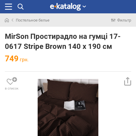
Постельное белье
Фильтр
Искали
раньше
MirSon Простирадло на гумці 17-
0617 Stripe Brown 140 х 190 см
749
грн.
в список