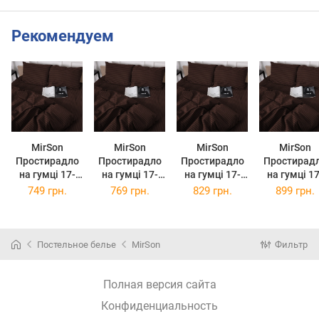
Рекомендуем
MirSon
MirSon
MirSon
MirSon
Простирадло
Простирадло
Простирадло
Простирад
на гумці 17-
на гумці 17-
на гумці 17-
на гумці 17-
0617 Stripe
0617 Stripe
0617 Stripe
0617 Strip
749 грн.
769 грн.
829 грн.
899 грн.
Brown 150 х
Brown 160 х
Brown 180 х
Brown 200 
190 см
200 см
190 см
200 см
Постельное белье
MirSon
Фильтр
Полная версия сайта
Конфиденциальность