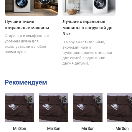
Лучшие тихие
Лучшие стиральные
стиральные машины
машины с загрузкой до
8 кг
Стиралки с комфортным
уровнем шума для
В меру вместительные,
эксплуатации в любое
экономичные и
время суток.
функциональные стиралки
для семей с одним или
двумя детьми.
Рекомендуем
MirSon
MirSon
MirSon
MirSon