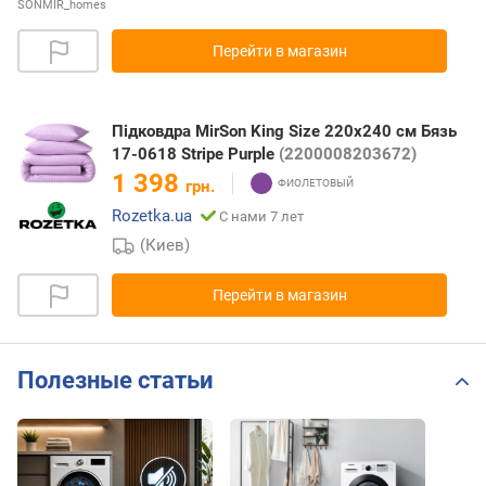
SONMIR_homes
Перейти в магазин
Підковдра MirSon King Size 220х240 см Бязь
17-0618 Stripe Purple
(2200008203672)
1 398
грн.
Rozetka.ua
С нами 7 лет
(Киев)
Перейти в магазин
Полезные статьи