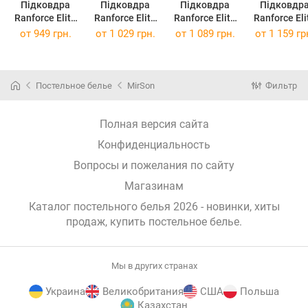
Підковдра
Підковдра
Підковдра
Підковдр
Ranforce Elite
Ranforce Elite
Ranforce Elite
Ranforce Eli
17-0624
17-0624
17-0624
17-0624
от
949 грн.
от
1 029 грн.
от
1 089 грн.
от
1 159 гр
Geometry
Geometry
Geometry
Geometry
Brown 143 x
Brown 160 x
Brown 175 x
Brown 200 
210 см
220 см
210 см
220 см
Постельное белье
MirSon
Фильтр
Полная версия сайта
Конфиденциальность
Вопросы и пожелания по сайту
Магазинам
Каталог постельного белья 2026 - новинки, хиты
продаж,
купить постельное белье
.
Мы в других странах
Украина
Великобритания
США
Польша
Казахстан