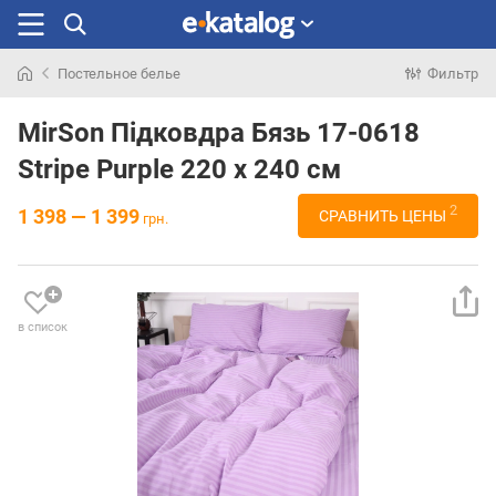
Постельное белье
Фильтр
Искали
раньше
MirSon Підковдра Бязь 17-0618
Stripe Purple 220 x 240 см
2
1 398 — 1 399
СРАВНИТЬ ЦЕНЫ
грн.
в список