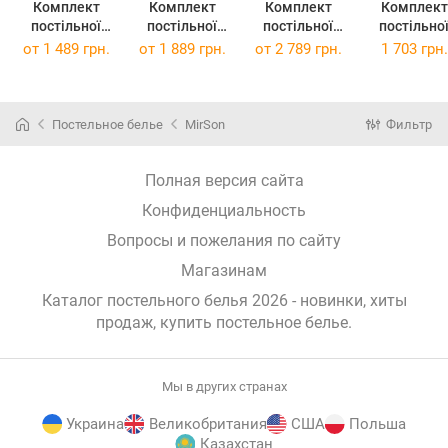
Комплект
Комплект
Комплект
Комплект
постільної
постільної
постільної
постільно
білизни
білизни King
білизни
білизни
от
1 489 грн.
от
1 889 грн.
от
2 789 грн.
1 703 грн.
Полуторний
Size 220х240
сімейний
Ranforce Eli
Євро 160х220
см 17-0618
160x220 см х 2
Полуторни
см 17-0618
Stripe Purple
шт 17-0618
143х210 см 
Stripe Purple
Бязь
Stripe Purple
0624 Geomet
Постельное белье
MirSon
Фильтр
Бязь
бязь
Brown
Ранфорс
Полная версия сайта
Конфиденциальность
Вопросы и пожелания по сайту
Магазинам
Каталог постельного белья 2026 - новинки, хиты
продаж,
купить постельное белье
.
Мы в других странах
Украина
Великобритания
США
Польша
Казахстан