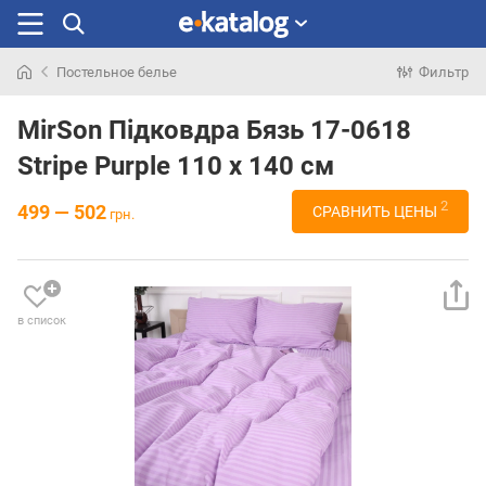
Постельное белье
Фильтр
Искали
раньше
MirSon Підковдра Бязь 17-0618
Stripe Purple 110 x 140 см
2
499 — 502
СРАВНИТЬ ЦЕНЫ
грн.
в список