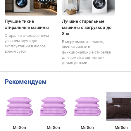
Лучшие тихие
Лучшие стиральные
стиральные машины
машины с загрузкой до
8 кг
Стиралки с комфортным
уровнем шума для
В меру вместительные,
эксплуатации в любое
экономичные и
время суток.
функциональные стиралки
для семей с одним или
двумя детьми.
Рекомендуем
MirSon
MirSon
MirSon
MirSon