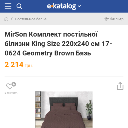
Постельное белье
Фильтр
Искали
раньше
MirSon Комплект постільної
білизни King Size 220х240 см 17-
0624 Geometry Brown Бязь
2 214
грн.
в список