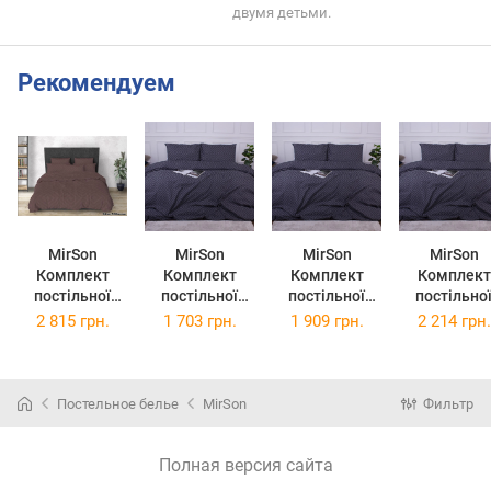
двумя детьми.
Рекомендуем
MirSon
MirSon
MirSon
MirSon
Комплект
Комплект
Комплект
Комплект
постільної
постільної
постільної
постільно
білизни
білизни
білизни
білизни
2 815 грн.
1 703 грн.
1 909 грн.
2 214 грн.
сімейний
Ranforce Elite
Ranforce Elite
Ranforce Eli
160x220 см х 2
Полуторний
Двоспальний
Євро 200х2
шт 17-0624
143х210 см 17-
175х210 см 17-
см 17-062
Geometry
0625 Geometry
0625 Geometry
Geometry
Постельное белье
MirSon
Фильтр
Brown бязь
Graphite
Graphite
Graphite
Ранфорс
Ранфорс
Ранфорс
Полная версия сайта