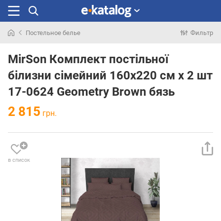
Постельное белье
Фильтр
Искали
раньше
MirSon Комплект постільної
білизни сімейний 160x220 см х 2 шт
17-0624 Geometry Brown бязь
2 815
грн.
в список