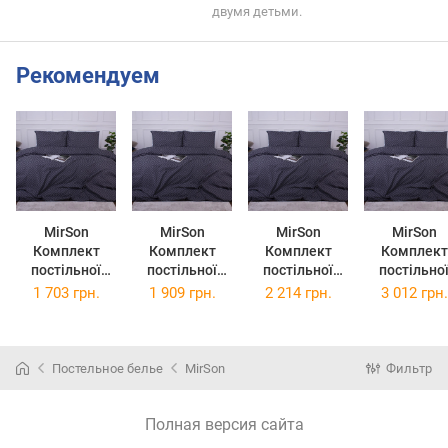
двумя детьми.
Рекомендуем
MirSon
MirSon
MirSon
MirSon
Комплект
Комплект
Комплект
Комплект
постільної
постільної
постільної
постільно
білизни
білизни
білизни
білизни
1 703 грн.
1 909 грн.
2 214 грн.
3 012 грн.
Ranforce Elite
Ranforce Elite
Ranforce Elite
сімейний
Полуторний
Двоспальний
Євро 200х220
143x210 см 
143х210 см 17-
175х210 см 17-
см 17-0625
шт 17-062
0625 Geometry
0625 Geometry
Geometry
Geometry
Постельное белье
MirSon
Фильтр
Graphite
Graphite
Graphite
Graphite
Ранфорс
Ранфорс
Ранфорс
Ranforce Eli
Полная версия сайта