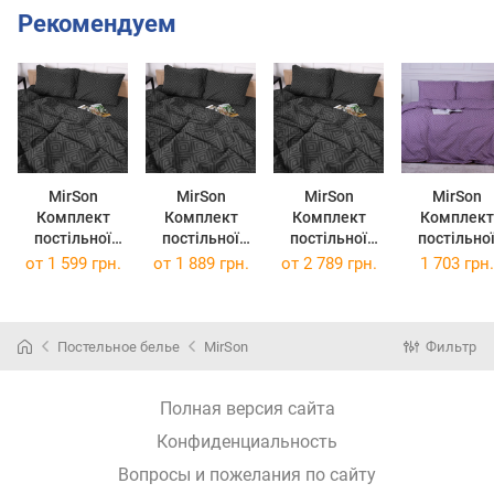
Рекомендуем
MirSon
MirSon
MirSon
MirSon
Комплект
Комплект
Комплект
Комплект
постільної
постільної
постільної
постільно
білизни Бязь
білизни Бязь
білизни Бязь
білизни
от
1 599 грн.
от
1 889 грн.
от
2 789 грн.
1 703 грн.
17-0625
17-0625
17-0625
Ranforce Eli
Geometry
Geometry
Geometry
Полуторни
Graphite
Graphite
Graphite
143х210 см 
160х220 см
220х240 см
2х160х220 см
0626 Geomet
Постельное белье
MirSon
Фильтр
Purple
Ранфорс
Полная версия сайта
Конфиденциальность
Вопросы и пожелания по сайту