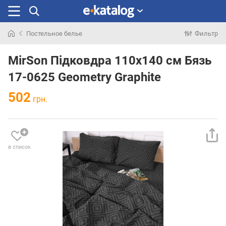
Постельное белье
Фильтр
Искали
раньше
MirSon Підковдра 110х140 см Бязь
17-0625 Geometry Graphite
502
грн.
в список