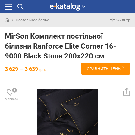
Постельное белье
Фильтр
Искали
раньше
MirSon Комплект постільної
білизни Ranforce Elite Corner 16-
9000 Black Stone 200х220 см
2
3 629 — 3 639
СРАВНИТЬ ЦЕНЫ
грн.
в список