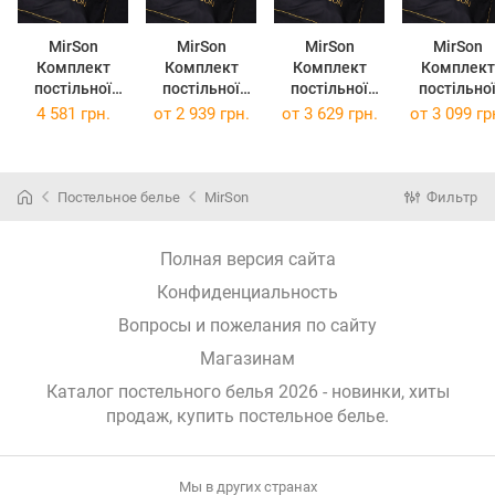
MirSon
MirSon
MirSon
MirSon
Комплект
Комплект
Комплект
Комплект
постільної
постільної
постільної
постільно
білизни
білизни
білизни
білизни
4 581 грн.
от
2 939 грн.
от
3 629 грн.
от
3 099 гр
сімейний
Ranforce Elite
Ranforce Elite
Ranforce Eli
143x210 см х 2
Corner 16-9000
Corner 16-9000
Corner 16-9
шт 16-9000
Black Stone
Black Stone
Black Ston
Black Stone
160х220 см
220х240 см
2х160х220 
Постельное белье
MirSon
Фильтр
Ranforce Elite
Полная версия сайта
Конфиденциальность
Вопросы и пожелания по сайту
Магазинам
Каталог постельного белья 2026 - новинки, хиты
продаж,
купить постельное белье
.
Мы в других странах