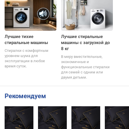
Лучшие тихие
Лучшие стиральные
стиральные машины
машины с загрузкой до
8 кг
Стиралки с комфортным
уровнем шума для
В меру вместительные,
эксплуатации в любое
экономичные и
время суток.
функциональные стиралки
для семей с одним или
двумя детьми.
Рекомендуем