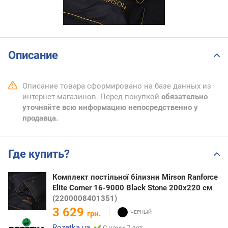
Описание
Описание товара сформировано на базе данных из
интернет-магазинов. Перед покупкой
обязательно
уточняйте всю информацию непосредственно у
продавца.
Где купить?
Комплект постільної білизни Mirson Ranforce
Elite Corner 16-9000 Black Stone 200х220 см
(2200008401351)
3 629
грн.
Rozetka.ua
С нами 7 лет