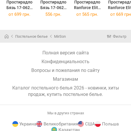
Простирадло
Простирадло
Простирадло
Простирад
Бязь 17-0628
Бязь 17-0628
Ranforce Elite
Ranforce Eli
Diamond Blue
Diamond Blue
17-0628
17-0628
от
699 грн.
556 грн.
от
565 грн.
от
669 грн
220 х 240 см
180x220 см
Diamond Blue
Diamond Bl
150 х 220 см
200 х 220 
Постельное белье
MirSon
Фильтр
Полная версия сайта
Конфиденциальность
Вопросы и пожелания по сайту
Магазинам
Каталог постельного белья 2026 - новинки, хиты
продаж,
купить постельное белье
.
Мы в других странах
Украина
Великобритания
США
Польша
Казахстан