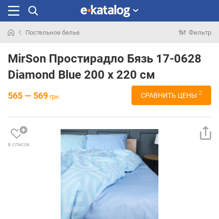
Постельное белье
Фильтр
Искали
раньше
MirSon Простирадло Бязь 17-0628
Diamond Blue 200 х 220 см
2
565 — 569
СРАВНИТЬ ЦЕНЫ
грн.
в список