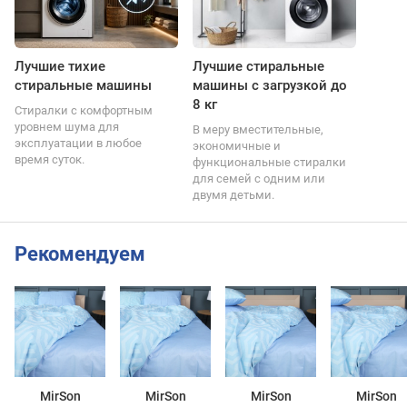
Лучшие тихие
Лучшие стиральные
стиральные машины
машины с загрузкой до
8 кг
Стиралки с комфортным
уровнем шума для
В меру вместительные,
эксплуатации в любое
экономичные и
время суток.
функциональные стиралки
для семей с одним или
двумя детьми.
Рекомендуем
MirSon
MirSon
MirSon
MirSon