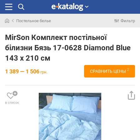
Постельное белье
Фильтр
Искали
раньше
MirSon Комплект постільної
білизни Бязь 17-0628 Diamond Blue
143 x 210 см
2
1 389 — 1 506
СРАВНИТЬ ЦЕНЫ
грн.
в список