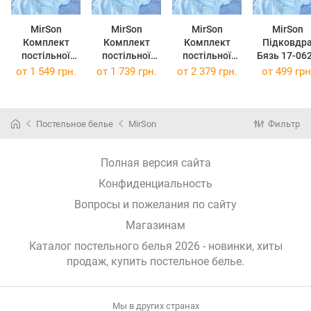
MirSon
MirSon
MirSon
MirSon
Комплект
Комплект
Комплект
Підковдр
постільної
постільної
постільної
Бязь 17-06
білизни Бязь
білизни Бязь
білизни Бязь
Diamond Bl
от
1 549 грн.
от
1 739 грн.
от
2 379 грн.
от
499 грн
17-0628
17-0628
17-0628
110 x 140 
Diamond Blue
Diamond Blue
Diamond Blue 2
175 x 210 см
200 x 220 см
x 143 x 210 см
Постельное белье
MirSon
Фильтр
Полная версия сайта
Конфиденциальность
Вопросы и пожелания по сайту
Магазинам
Каталог постельного белья 2026 - новинки, хиты
продаж,
купить постельное белье
.
Мы в других странах