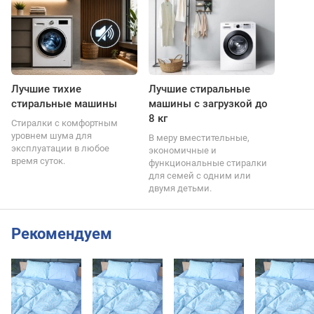
Лучшие тихие
Лучшие стиральные
стиральные машины
машины с загрузкой до
8 кг
Стиралки с комфортным
уровнем шума для
В меру вместительные,
эксплуатации в любое
экономичные и
время суток.
функциональные стиралки
для семей с одним или
двумя детьми.
Рекомендуем