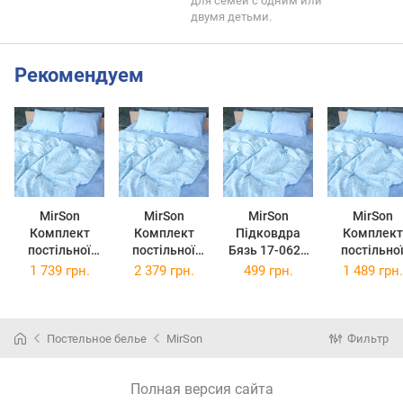
для семей с одним или
двумя детьми.
Рекомендуем
MirSon
MirSon
MirSon
MirSon
Комплект
Комплект
Підковдра
Комплект
постільної
постільної
Бязь 17-0628
постільно
білизни Бязь
білизни Бязь
Diamond Blue
білизни Бязь
1 739 грн.
2 379 грн.
499 грн.
1 489 грн.
17-0628
17-0628
110 x 140 см
17-0628
Diamond Blue
Diamond Blue 2
Diamond Bl
200 x 220 см
x 143 x 210 см
160 x 220 
Постельное белье
MirSon
Фильтр
Полная версия сайта