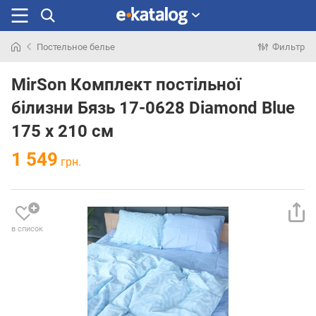
Постельное белье
Фильтр
Искали
раньше
MirSon Комплект постільної
білизни Бязь 17-0628 Diamond Blue
175 x 210 см
1 549
грн.
в список