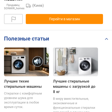
(Киев)
Продавец:
SONMIR_homes
Перейти в магазин
Полезные статьи
Лучшие тихие
Лучшие стиральные
стиральные машины
машины с загрузкой до
8 кг
Стиралки с комфортным
уровнем шума для
В меру вместительные,
эксплуатации в любое
экономичные и
время суток.
функциональные стиралки