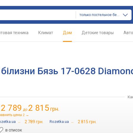
только постельное белье
товая техника
Климат
Дом
Детские товары
Авт
 білизни Бязь 17-0628 Diamon
Ка
2 789
2 815
грн.
т
до
равнить цены
→
2
ozetka.ua
→
2 789 грн.
Rozetka.ua
→
2 815 грн.
в список