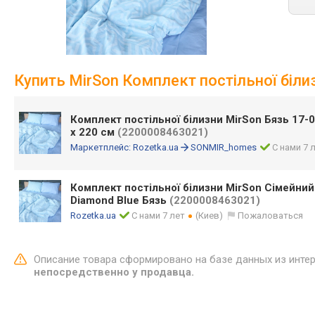
Купить MirSon Комплект постільної білиз
Комплект постільної білизни MirSon Бязь 17-0
x 220 см
(2200008463021)
Маркетплейс:
Rozetka.ua
SONMIR_homes
С нами 7 
Комплект постільної білизни MirSon Сімейний
Diamond Blue Бязь
(2200008463021)
Rozetka.ua
С нами 7 лет
(Киев)
Пожаловаться
Описание товара сформировано на базе данных из инте
непосредственно у продавца.