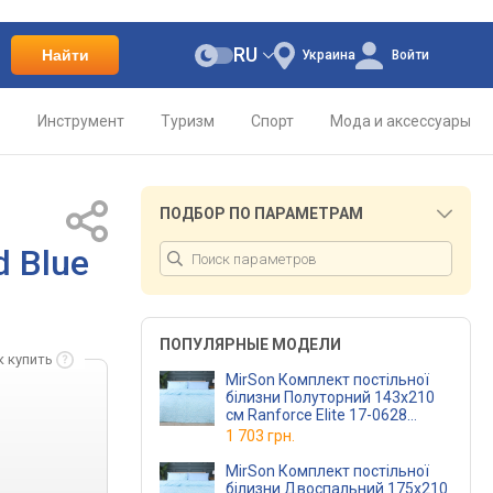
RU
Найти
Украина
Войти
о
Инструмент
Туризм
Спорт
Мода и аксессуары
ПОДБОР ПО ПАРАМЕТРАМ
d Blue
ПОПУЛЯРНЫЕ МОДЕЛИ
к купить
MirSon Комплект постільної
білизни Полуторний 143х210
см Ranforce Elite 17-0628
Diamond Blue Ранфорс
1 703 грн.
MirSon Комплект постільної
білизни Двоспальний 175х210