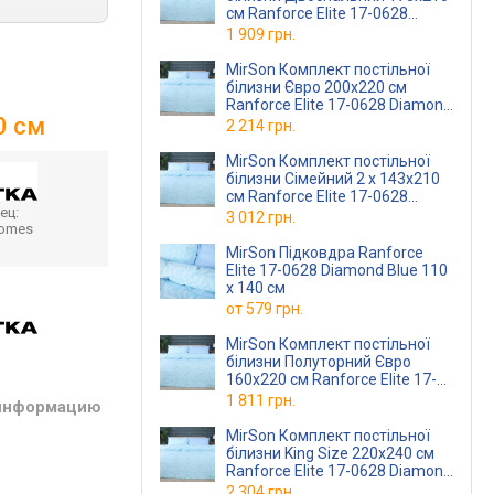
см Ranforce Elite 17-0628
Diamond Blue Ранфорс
1 909 грн.
MirSon Комплект постільної
білизни Євро 200х220 см
Ranforce Elite 17-0628 Diamond
0 см
Blue Ранфорс
2 214 грн.
MirSon Комплект постільної
білизни Сімейний 2 x 143x210
см Ranforce Elite 17-0628
ец:
Diamond Blue Ранфорс
3 012 грн.
homes
MirSon Підковдра Ranforce
Elite 17-0628 Diamond Blue 110
x 140 см
от
579 грн.
MirSon Комплект постільної
білизни Полуторний Євро
160х220 см Ranforce Elite 17-
0628 Diamond Blue Ранфорс
1 811 грн.
 информацию
MirSon Комплект постільної
білизни King Size 220х240 см
Ranforce Elite 17-0628 Diamond
Blue Ранфорс
2 304 грн.