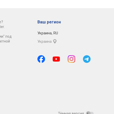
Ваш регион
е?
er.
Украина
,
RU
ии" под
ретной
Украина
Тёмная версия