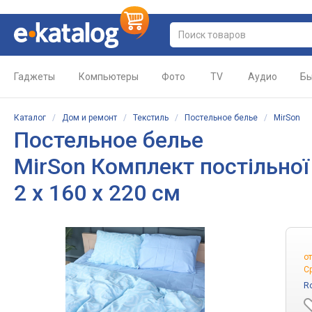
Гаджеты
Компьютеры
Фото
TV
Аудио
Бы
Каталог
/
Дом и ремонт
/
Текстиль
/
Постельное белье
/
MirSon
Постельное белье
MirSon Комплект постільної
2 x 160 x 220 см
о
С
R