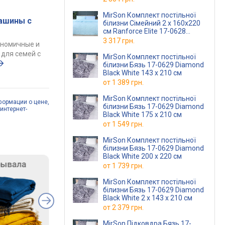
MirSon Комплект постільної
ашины с
білизни Сімейний 2 x 160x220
см Ranforce Elite 17-0628
Diamond Blue Ранфорс
3 317 грн.
ономичные и
для семей с
MirSon Комплект постільної
білизни Бязь 17-0629 Diamond
Black White 143 x 210 см
от
1 389 грн.
MirSon Комплект постільної
формации о цене,
білизни Бязь 17-0629 Diamond
интернет-
Black White 175 x 210 см
от
1 549 грн.
MirSon Комплект постільної
білизни Бязь 17-0629 Diamond
Black White 200 x 220 см
от
1 739 грн.
MirSon Комплект постільної
білизни Бязь 17-0629 Diamond
Black White 2 x 143 x 210 см
от
2 379 грн.
MirSon Підковдра Бязь 17-