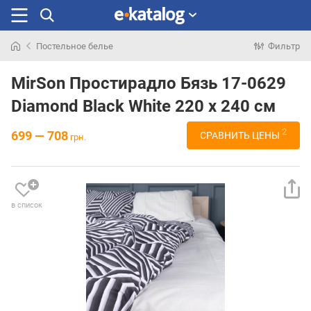
Постельное белье
Фильтр
Искали
раньше
MirSon Простирадло Бязь 17-0629
Diamond Black White 220 х 240 см
2
699 — 708
СРАВНИТЬ ЦЕНЫ
грн.
в список