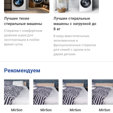
Лучшие тихие
Лучшие стиральные
стиральные машины
машины с загрузкой до
8 кг
Стиралки с комфортным
уровнем шума для
В меру вместительные,
эксплуатации в любое
экономичные и
время суток.
функциональные стиралки
для семей с одним или
двумя детьми.
Рекомендуем
MirSon
MirSon
MirSon
MirSon