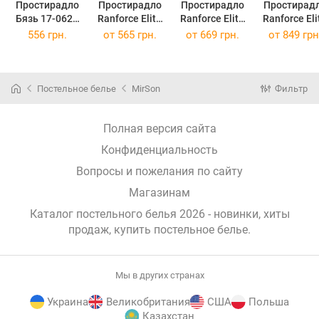
Простирадло
Простирадло
Простирадло
Простирад
Бязь 17-0629
Ranforce Elite
Ranforce Elite
Ranforce Eli
Diamond Black
17-0629
17-0629
17-0629
556 грн.
от
565 грн.
от
669 грн.
от
849 грн
White 180x220
Diamond Black
Diamond Black
Diamond Bla
см
White 150 х
White 200 х
White 220 
220 см
220 см
240 см
Постельное белье
MirSon
Фильтр
Полная версия сайта
Конфиденциальность
Вопросы и пожелания по сайту
Магазинам
Каталог постельного белья 2026 - новинки, хиты
продаж,
купить постельное белье
.
Мы в других странах
Украина
Великобритания
США
Польша
Казахстан