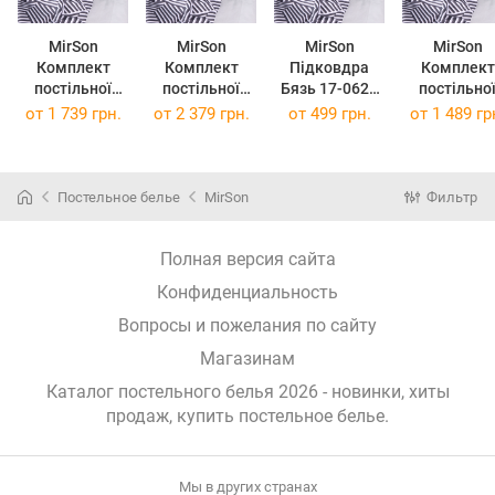
MirSon
MirSon
MirSon
MirSon
Комплект
Комплект
Підковдра
Комплект
постільної
постільної
Бязь 17-0629
постільно
білизни Бязь
білизни Бязь
Diamond Black
білизни Бязь
от
1 739 грн.
от
2 379 грн.
от
499 грн.
от
1 489 гр
17-0629
17-0629
White 110 x
17-0629
Diamond Black
Diamond Black
140 см
Diamond Bla
White 200 x
White 2 x 143 x
White 160 
220 см
210 см
220 см
Постельное белье
MirSon
Фильтр
Полная версия сайта
Конфиденциальность
Вопросы и пожелания по сайту
Магазинам
Каталог постельного белья 2026 - новинки, хиты
продаж,
купить постельное белье
.
Мы в других странах