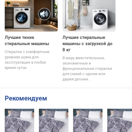
Лучшие тихие
Лучшие стиральные
стиральные машины
машины с загрузкой до
8 кг
Стиралки с комфортным
уровнем шума для
В меру вместительные,
эксплуатации в любое
экономичные и
время суток.
функциональные стиралки
для семей с одним или
двумя детьми.
Рекомендуем