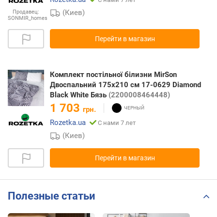
(Киев)
Продавец:
SONMIR_homes
Перейти в магазин
Комплект постільної білизни MirSon
Двоспальний 175х210 см 17-0629 Diamond
Black White Бязь
(2200008464448)
1 703
грн.
Rozetka.ua
С нами 7 лет
(Киев)
Перейти в магазин
Полезные статьи