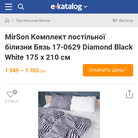
Постельное белье
Фильтр
Искали
раньше
MirSon Комплект постільної
білизни Бязь 17-0629 Diamond Black
White 175 x 210 см
2
1 549 — 1 703
СРАВНИТЬ ЦЕНЫ
грн.
в список