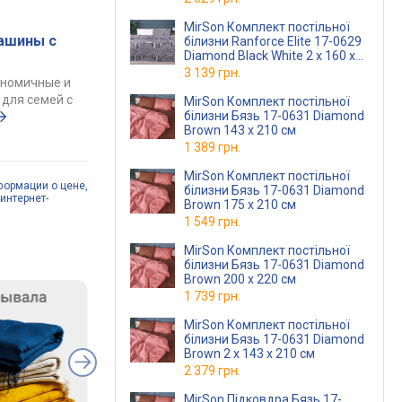
MirSon Комплект постільної
ашины с
білизни Ranforce Elite 17-0629
Diamond Black White 2 x 160 x
220 см
3 139 грн.
ономичные и
для семей с
MirSon Комплект постільної
білизни Бязь 17-0631 Diamond
Brown 143 x 210 см
1 389 грн.
MirSon Комплект постільної
формации о цене,
білизни Бязь 17-0631 Diamond
интернет-
Brown 175 x 210 см
1 549 грн.
MirSon Комплект постільної
білизни Бязь 17-0631 Diamond
Brown 200 x 220 см
1 739 грн.
MirSon Комплект постільної
білизни Бязь 17-0631 Diamond
Brown 2 x 143 x 210 см
2 379 грн.
MirSon Підковдра Бязь 17-