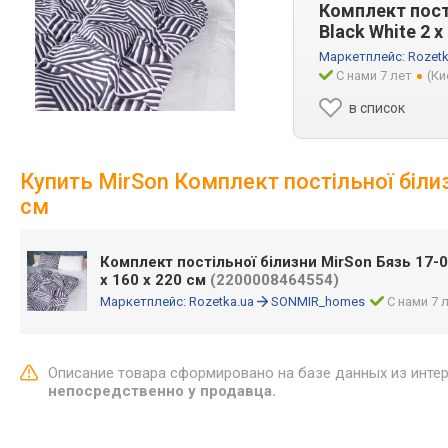
Комплект пост
Black White 2 
Маркетплейс:
Rozetk
С нами 7 лет
(Ки
в список
Купить MirSon Комплект постільної білиз
см
Комплект постільної білизни MirSon Бязь 17-0
x 160 x 220 см
(2200008464554)
Маркетплейс:
Rozetka.ua
SONMIR_homes
С нами 7 
Описание товара сформировано на базе данных из инте
непосредственно у продавца.