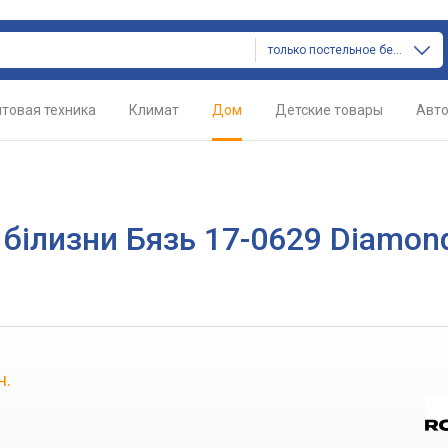
только постельное белье
товая техника
Климат
Дом
Детские товары
Авт
 білизни Бязь 17-0629 Diamon
н.