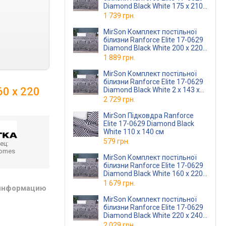
Diamond Black White 175 x 210
см
1 739 грн.
MirSon Комплект постільної
білизни Ranforce Elite 17-0629
Diamond Black White 200 x 220
см
1 889 грн.
MirSon Комплект постільної
білизни Ranforce Elite 17-0629
60 x 220
Diamond Black White 2 x 143 x
210 см
2 729 грн.
MirSon Підковдра Ranforce
Elite 17-0629 Diamond Black
White 110 x 140 см
579 грн.
ец:
homes
MirSon Комплект постільної
білизни Ranforce Elite 17-0629
Diamond Black White 160 x 220
см
1 679 грн.
 информацию
MirSon Комплект постільної
білизни Ranforce Elite 17-0629
Diamond Black White 220 x 240
см
2 029 грн.