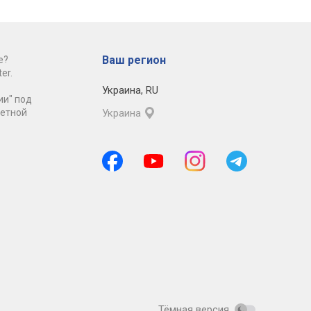
Ваш регион
е?
er.
Украина
,
RU
ии" под
ретной
Украина
Тёмная версия