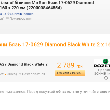
ільної білизни MirSon Бязь 17-0629 Diamond
x 160 x 220 см (2200008464554)
a.ua
SONMIR_homes
ев)
Пожаловаться
ни Бязь 17-0629 Diamond Black White 2 x 1
2 789
629 Diamond Black White 2
грн.
Продав
Перейти в магазин
SONMIR_
лет
(Киев)
Пожаловаться
рнет-магазинов. Перед покупкой
обязательно уточняйте всю