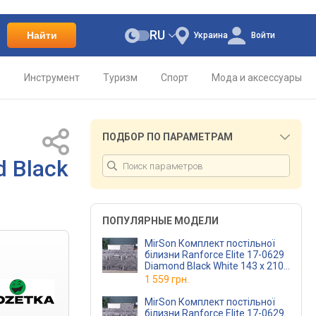
RU
Найти
Украина
Войти
о
Инструмент
Туризм
Спорт
Мода и аксессуары
ПОДБОР ПО ПАРАМЕТРАМ
d Black
ПОПУЛЯРНЫЕ МОДЕЛИ
MirSon Комплект постільної
білизни Ranforce Elite 17-0629
Diamond Black White 143 x 210
см
1 559 грн.
MirSon Комплект постільної
білизни Ranforce Elite 17-0629