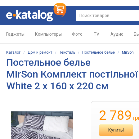
Гаджеты
Компьютеры
Фото
TV
Аудио
Бы
Каталог
/
Дом и ремонт
/
Текстиль
/
Постельное белье
/
MirSon
Постельное белье
MirSon Комплект постільної
White 2 x 160 x 220 см
2 789
гр
Купить!