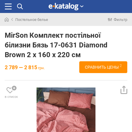
Постельное белье
Фильтр
Искали
раньше
MirSon Комплект постільної
білизни Бязь 17-0631 Diamond
Brown 2 x 160 x 220 см
2
2 789 — 2 815
СРАВНИТЬ ЦЕНЫ
грн.
в список