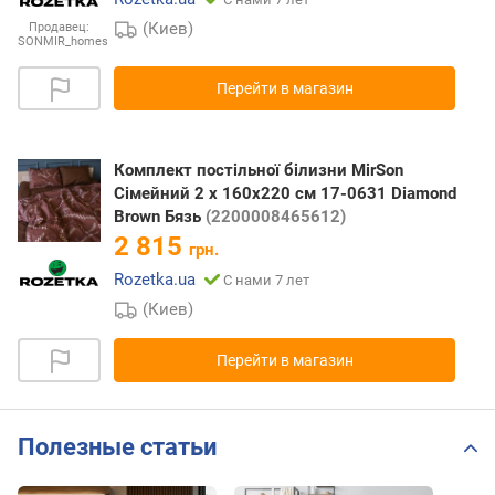
(Киев)
Продавец:
SONMIR_homes
Перейти в магазин
Комплект постільної білизни MirSon
Сімейний 2 x 160x220 см 17-0631 Diamond
Brown Бязь
(2200008465612)
2 815
грн.
Rozetka.ua
С нами 7 лет
(Киев)
Перейти в магазин
Полезные статьи