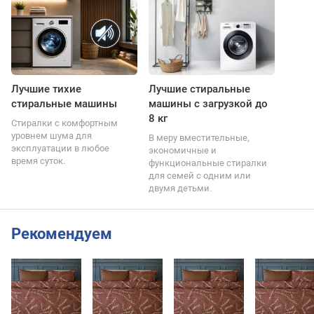
Лучшие тихие
Лучшие стиральные
стиральные машины
машины с загрузкой до
8 кг
Стиралки с комфортным
уровнем шума для
В меру вместительные,
эксплуатации в любое
экономичные и
время суток.
функциональные стиралки
для семей с одним или
двумя детьми.
Рекомендуем