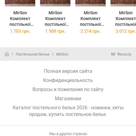
MirSon
MirSon
MirSon
MirSon
Комплект
Комплект
Комплект
Комплект
постільної
постільної
постільної
постільно
білизни
білизни
білизни Євро
білизни
1 703 грн.
1 909 грн.
2 214 грн.
3 012 грн.
Полуторний
Двоспальний
200х220 см
Сімейний 2
143х210 см
175х210 см
Ranforce Elite
143x210 с
Ranforce Elite
Ranforce Elite
17-0631
Ranforce Eli
17-0631
17-0631
Diamond Brown
17-0631
Постельное белье
MirSon
Фильтр
Diamond Brown
Diamond Brown
Ранфорс
Diamond Br
Ранфорс
Ранфорс
Ранфорс
Полная версия сайта
Конфиденциальность
Вопросы и пожелания по сайту
Магазинам
Каталог постельного белья 2026 - новинки, хиты
продаж,
купить постельное белье
.
Мы в других странах