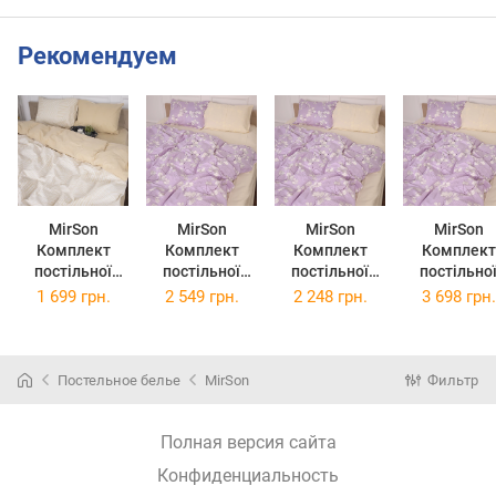
Рекомендуем
MirSon
MirSon
MirSon
MirSon
Комплект
Комплект
Комплект
Комплект
постільної
постільної
постільної
постільно
білизни Бязь
білизни Сатин
білизни Сатин
білизни Сат
1 699 грн.
2 549 грн.
2 248 грн.
3 698 грн.
17-0633
22-1361 Yellow
22-1361 Yellow
22-1361 Yel
Diamond
flower
flower Євро
flower
Creamy
Двоспальний
Сімейний
Двоспальний
Постельное белье
MirSon
Фильтр
Полная версия сайта
Конфиденциальность