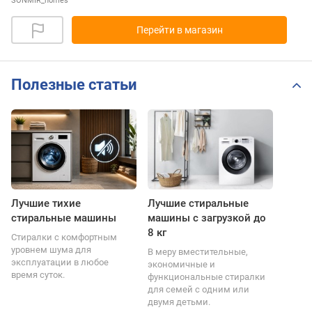
SONMIR_homes
Перейти в магазин
Полезные статьи
Лучшие тихие
Лучшие стиральные
стиральные машины
машины с загрузкой до
8 кг
Стиралки с комфортным
уровнем шума для
В меру вместительные,
эксплуатации в любое
экономичные и
время суток.
функциональные стиралки
для семей с одним или
двумя детьми.