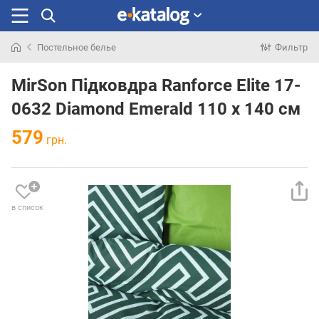
Постельное белье
Фильтр
Искали
раньше
MirSon Підковдра Ranforce Elite 17-
0632 Diamond Emerald 110 x 140 см
579
грн.
в список