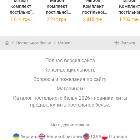
MirSon
MirSon
MirSon
MirSon
Комплект
Комплект
Комплект
Комплект
постільної
постільної
постільної
постільно
білизни
білизни
білизни
білизни
1 614 грн.
2 214 грн.
2 815 грн.
1 703 грн.
160х220 17-
220х240 17-
Сімейний 2 x
143х210 17
0195 -1 Reinar
0195 -1 Reinar
160 x 220 см
0195 -1 Rein
Бязь
Бязь
17-0195 -1
Ranforce Eli
Reinar Бязь
Постельное белье
MirSon
Фильтр
Полная версия сайта
Конфиденциальность
Вопросы и пожелания по сайту
Магазинам
Каталог постельного белья 2026 - новинки, хиты
продаж,
купить постельное белье
.
Мы в других странах
Украина
Великобритания
США
Польша