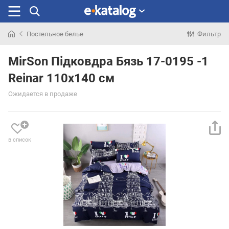
Постельное белье
Фильтр
Искали
раньше
MirSon Підковдра Бязь 17-0195 -1
Reinar 110х140 см
Ожидается в продаже
в список