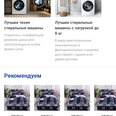
Лучшие тихие
Лучшие стиральные
стиральные машины
машины с загрузкой до
8 кг
Стиралки с комфортным
уровнем шума для
В меру вместительные,
эксплуатации в любое
экономичные и
время суток.
функциональные стиралки
для семей с одним или
двумя детьми.
Рекомендуем