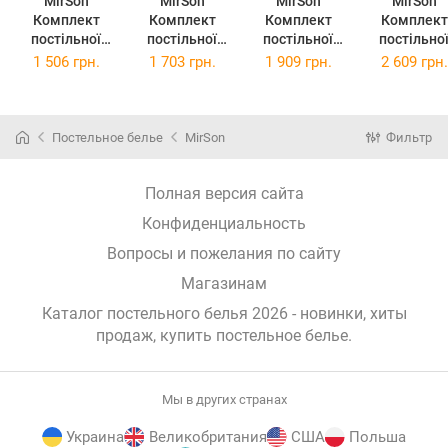
MirSon
MirSon
MirSon
MirSon
Комплект
Комплект
Комплект
Комплект
постільної
постільної
постільної
постільно
білизни
білизни
білизни Євро
білизни
1 506 грн.
1 703 грн.
1 909 грн.
2 609 грн.
Полуторний
Двоспальний
200х220 см
Сімейний 2
143х210 см
175х210 см
Бязь 17-0431
143 x 210 
Бязь 17-0431
Бязь 17-0431
-1 Turquoise
Бязь 17-04
-1 Turquoise
-1 Turquoise
valley 100
-1 Turquois
Постельное белье
MirSon
Фильтр
valley 100
valley 100
Бавовна
valley 100
Бавовна
Бавовна
Бавовна
Полная версия сайта
Конфиденциальность
Вопросы и пожелания по сайту
Магазинам
Каталог постельного белья 2026 - новинки, хиты
продаж,
купить постельное белье
.
Мы в других странах
Украина
Великобритания
США
Польша