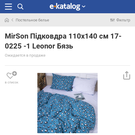
Постельное белье
Фильтр
Искали
раньше
MirSon Підковдра 110х140 см 17-
0225 -1 Leonor Бязь
Ожидается в продаже
в список