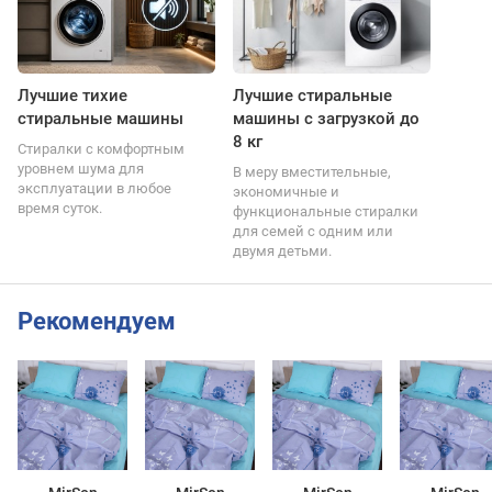
Лучшие тихие
Лучшие стиральные
стиральные машины
машины с загрузкой до
8 кг
Стиралки с комфортным
уровнем шума для
В меру вместительные,
эксплуатации в любое
экономичные и
время суток.
функциональные стиралки
для семей с одним или
двумя детьми.
Рекомендуем