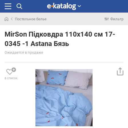
Постельное белье
Фильтр
Искали
раньше
MirSon Підковдра 110х140 см 17-
0345 -1 Astana Бязь
Ожидается в продаже
в список