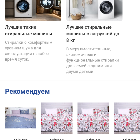
Лучшие тихие
Лучшие стиральные
стиральные машины
машины с загрузкой до
8 кг
Стиралки с комфортным
уровнем шума для
В меру вместительные,
эксплуатации в любое
экономичные и
время суток.
функциональные стиралки
для семей с одним или
двумя детьми.
Рекомендуем