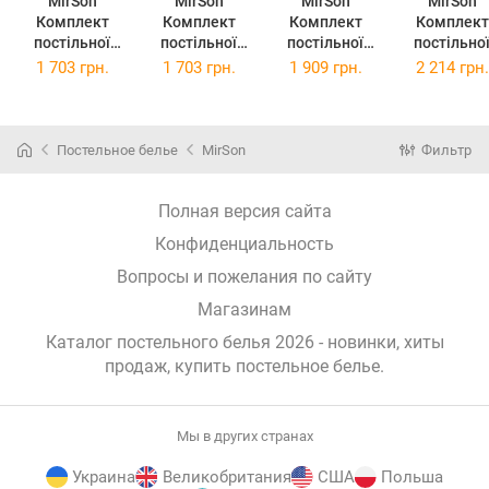
MirSon
MirSon
MirSon
MirSon
Комплект
Комплект
Комплект
Комплект
постільної
постільної
постільної
постільно
білизни
білизни
білизни
білизни Євро
1 703 грн.
1 703 грн.
1 909 грн.
2 214 грн.
Полуторний
Полуторний
Двоспальний
200х220 с
143х210 см
143х210 см
175х210 см
Ranforce Eli
Ranforce Elite
Ranforce Elite
Ranforce Elite
17-0188 -
17-0408 -1
17-0188 -1
17-0188 -1
Grettir 10
Постельное белье
MirSon
Фильтр
Swamp lily 100
Grettir 100
Grettir 100
Бавовна
Бавовна
Бавовна
Бавовна
Полная версия сайта
Конфиденциальность
Вопросы и пожелания по сайту
Магазинам
Каталог постельного белья 2026 - новинки, хиты
продаж,
купить постельное белье
.
Мы в других странах
Украина
Великобритания
США
Польша